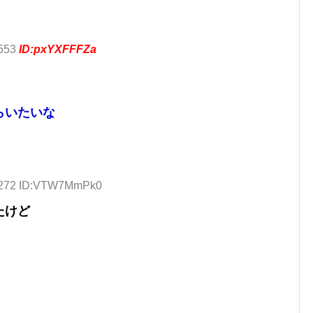
.553
ID:pxYXFFFZa
らいたいな
5.272 ID:VTW7MmPk0
たけど