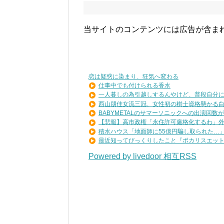
当サイトのコンテンツには広告が含ま
恋は疑惑に染まり、狂気へ変わる
仕事中でも付けられる香水
一人暮しの為引越しするんやけど、普段自分に寄
西山朋佳女流三冠、女性初の棋士資格懸かる白玲
BABYMETALのサマーソニックへの出演回数が歴
【悲報】高市政権「永住許可厳格化するわ」外国
積水ハウス「地面師に55億円騙し取られた…」ワ
最近知ってびっくりしたこと『ポカリスエットを
Powered by livedoor 相互RSS