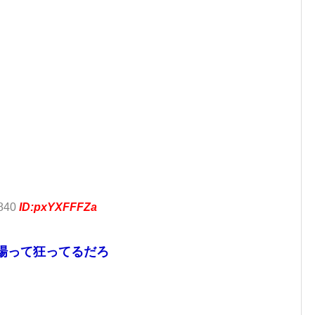
.840
ID:pxYXFFFZa
相場って狂ってるだろ