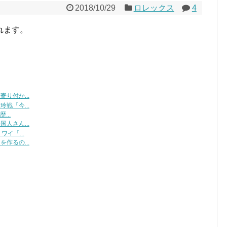
2018/10/29
ロレックス
4
れます。
り付か...
戦「今...
...
人さん...
イ「...
作るの...