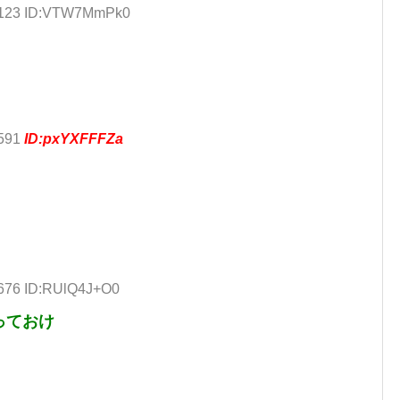
9.123 ID:VTW7MmPk0
.591
ID:pxYXFFFZa
.676 ID:RUlQ4J+O0
っておけ