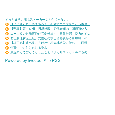
ずっと好き。俺はストーカーなんかじゃない。
【にじさんじ】ちまちゃん「初見でエヴァ見てたら本当...
【悲報】高市首相、日銀総裁に前代未聞の「国債買い入...
エース級の財務官僚が異例転出へ 官邸幹部「協力的で...
西山朋佳女流三冠、女性初の棋士資格懸かる白玲戦「今...
【棋王戦】豊島将之九段が中村太地八段に勝ち、３回戦...
仕事中でも付けられる香水
最近知ってびっくりしたこと『ポカリスエットを作るの...
Powered by livedoor 相互RSS