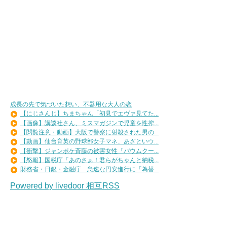
成長の先で気づいた想い、不器用な大人の恋
【にじさんじ】ちまちゃん「初見でエヴァ見てた...
【画像】講談社さん、ミスマガジンで児童を性搾...
【閲覧注意・動画】大阪で警察に射殺された男の...
【動画】仙台育英の野球部女子マネ、あざといウ...
【衝撃】ジャンポケ斉藤の被害女性「バウムクー...
【怒報】国税庁「あのさぁ！君らがちゃんと納税...
財務省・日銀・金融庁 急速な円安進行に「為替...
Powered by livedoor 相互RSS