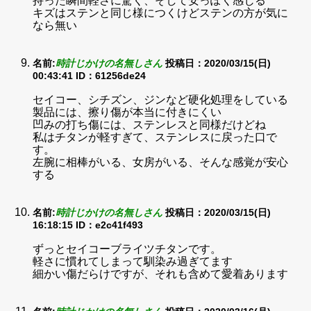
持った瞬間軽さに驚く、そして安っぽく感じる
キズはステンと同じ様につくけどステンの方が気に
なら無い
名前:
時計じかけの名無しさん
投稿日：2020/03/15(日)
00:43:41
ID：61256de24
セイコー、シチズン、ジンなど硬化処理をしている
製品には、擦り傷が本当に付きにくい
凹みの打ち傷には、ステンレスと同様だけどね
私はチタンが軽すぎて、ステンレスに戻った口で
す。
左腕に相棒がいる、女房がいる、そんな感覚が安心
する
名前:
時計じかけの名無しさん
投稿日：2020/03/15(日)
16:18:15
ID：e2c41f493
ずっとセイコーブライツチタンです。
軽さに慣れてしまって馴染み過ぎてます
細かい傷だらけですが、それも含めて愛着あります