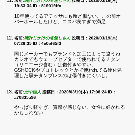
名前:
時計じかけの名無しさん
投稿日：2020/03/16(月)
19:33:34
ID：519019ffc
10年使ってるアテッサにも殆ど傷ない。この前オー
バーホールしたけど、コスパ良すぎで満足
名前:
時計じかけの名無しさん
投稿日：2020/03/19(木)
07:26:35
ID：4e0ef65f3
同じメーカーでもブランドと加工によって違うね
カシオでもウェーブセプターで使われてるチタン
（リニエージ含む）は傷付きやすい。
GSHOCKやプロトレックとかで使われてる硬化処
理した黒チタンブレスのは傷付きにくいし。
名前:
元中国人
投稿日：2020/03/19(木) 17:08:24
ID：
a70835a96
やっぱり軽すぎ、質感が感じない。女性に好かれる
かもしれない