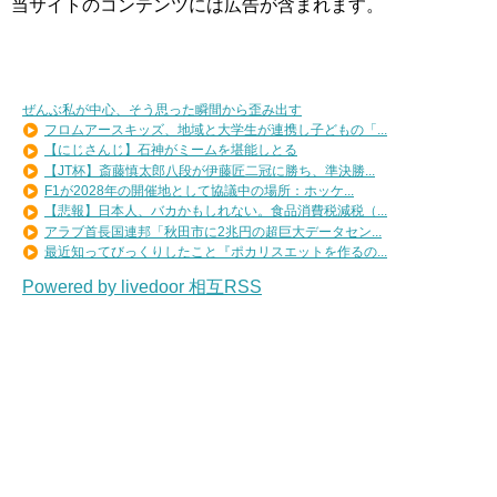
当サイトのコンテンツには広告が含まれます。
ぜんぶ私が中心、そう思った瞬間から歪み出す
フロムアースキッズ、地域と大学生が連携し子どもの「...
【にじさんじ】石神がミームを堪能しとる
【JT杯】斎藤慎太郎八段が伊藤匠二冠に勝ち、準決勝...
F1が2028年の開催地として協議中の場所：ホッケ...
【悲報】日本人、バカかもしれない。食品消費税減税（...
アラブ首長国連邦「秋田市に2兆円の超巨大データセン...
最近知ってびっくりしたこと『ポカリスエットを作るの...
Powered by livedoor 相互RSS