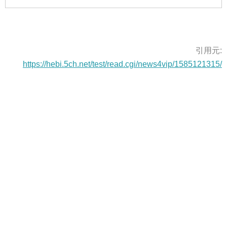
引用元:
https://hebi.5ch.net/test/read.cgi/news4vip/1585121315/