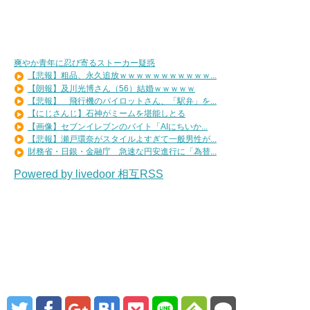
爽やか青年に忍び寄るストーカー疑惑
【悲報】粗品、永久追放ｗｗｗｗｗｗｗｗｗｗｗ...
【朗報】及川光博さん（56）結婚ｗｗｗｗｗ
【悲報】 飛行機のパイロットさん、「駅弁」を...
【にじさんじ】石神がミームを堪能しとる
【画像】セブンイレブンのバイト「AIにちいか...
【悲報】瀬戸環奈がスタイルよすぎて一般男性が...
財務省・日銀・金融庁 急速な円安進行に「為替...
Powered by livedoor 相互RSS