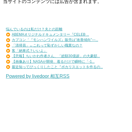
当サイトのコンテンツには広告が含まれます。
悩んでいるのは私だけ？夫との距離
ABEMAオリジナルドキュメンタリー『CELEB ...
カプコン「『モンハンワイルズ』販売は“改善傾向”―...
「清掃員」←これって恥ずかしい職業なの？
客「納車式？いいよ」
【悲報】ちいかわ作者さん、「総額30億超」の大豪邸...
【画像あり】NASAが開発、着るだけで瞬時に「-1...
最近知ってびっくりしたこと『ポカリスエットを作るの...
Powered by livedoor 相互RSS