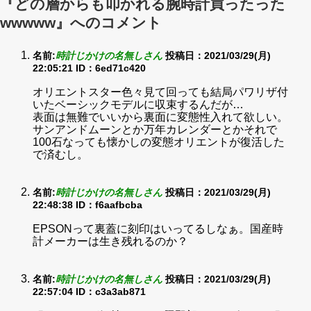
『どの層からも叩かれる腕時計買ったった
wwwww』へのコメント
名前:
時計じかけの名無しさん
投稿日：2021/03/29(月)
22:05:21
ID：6ed71c420
オリエントスター色々見て回っても結局パワリザ付
いたベーシックモデルに収束するんだが…
表面は無難でいいから裏面に変態性入れて欲しい。
サンアンドムーンとか万年カレンダーとかそれで
100石なっても懐かしの変態オリエントが復活した
で済むし。
名前:
時計じかけの名無しさん
投稿日：2021/03/29(月)
22:48:38
ID：f6aafbcba
EPSONって裏蓋に刻印はいってるしなぁ。国産時
計メーカーは生き残れるのか？
名前:
時計じかけの名無しさん
投稿日：2021/03/29(月)
22:57:04
ID：c3a3ab871