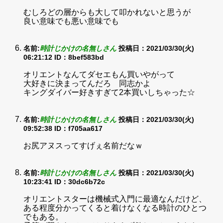
むしろどの層からも大して叩かれないと思うが
良い意味でも悪い意味でも
名前:
時計じかけの名無しさん
投稿日：2021/03/30(火)
06:21:12
ID：8bef583bd
オリエントなんてダセエもん買いやがって
大好きに決まってんだろ 同志かよ
キングダイバー好きすぎて2本買いしちゃった☆
名前:
時計じかけの名無しさん
投稿日：2021/03/30(火)
09:52:38
ID：f705aa617
お尻アヌスってすげぇ名前だなｗ
名前:
時計じかけの名無しさん
投稿日：2021/03/30(火)
10:23:41
ID：30dc6b72c
オリエントスターは機械式入門に最適なんだけど、
ある程度分かってくると着けなくなる時計のひとつ
でもある。