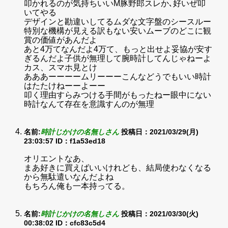
叩かれるのが気持ちいいM豚野郎スレか､好いぜ叩
いてやる
デザインと勘違いしてるムダな文字盤のシースルー
特別な機構が見える訳もない安いムーブのどこに観
賞の価値があんだよ
あと4万てなんだよ4万て、もっと出せよ妥協が安す
ぎるんだよ子供が無理して腕時計してんじゃねーよ
カス、スマホ見とけ
あああーーーームリーーーこんなどうでもいい時計
はたたけねーーよーー
叩く理由すらみつける手間がもったねー眼中にない
時計なんて存在を意識すんのが無理
名前:
時計じかけの名無しさん
投稿日：2021/03/29(月)
23:03:57
ID：f1a53ed18
オリエントなあ、
まあ好きに買えばいいけれども、結局使わなくなる
から無駄遣いなんだよね
もちろん俺も一本持ってる。
名前:
時計じかけの名無しさん
投稿日：2021/03/30(火)
00:38:02
ID：cfc83c5d4