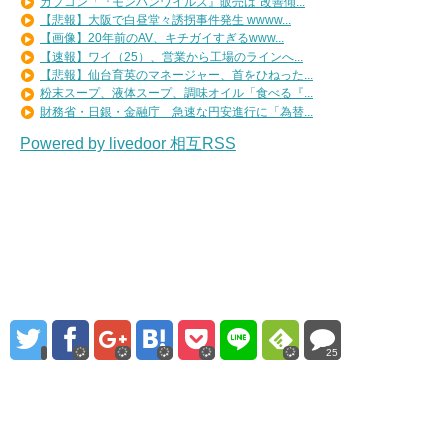
カプコン「『モンハンワイルズ』販売は“改善傾...
【悲報】大阪で白昼堂々誘拐事件発生 wwww...
【画像】20年前のAV、キチガイすぎるwww...
【速報】ワイ（25）、営業から工場のラインへ...
【悲報】仙台育英のマネージャー、首をひねった...
粉末スープ、液体スープ、調味オイル「食べる『...
財務省・日銀・金融庁 急速な円安進行に「為替...
Powered by livedoor 相互RSS
25