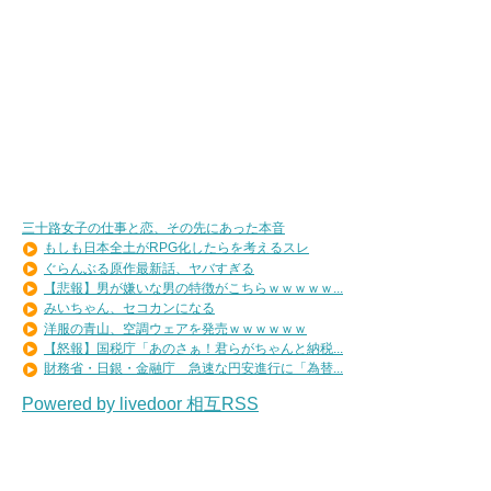
三十路女子の仕事と恋、その先にあった本音
もしも日本全土がRPG化したらを考えるスレ
ぐらんぶる原作最新話、ヤバすぎる
【悲報】男が嫌いな男の特徴がこちらｗｗｗｗｗ...
みいちゃん、セコカンになる
洋服の青山、空調ウェアを発売ｗｗｗｗｗｗ
【怒報】国税庁「あのさぁ！君らがちゃんと納税...
財務省・日銀・金融庁 急速な円安進行に「為替...
Powered by livedoor 相互RSS