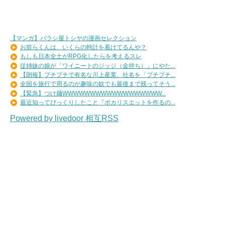
【マンガ】バラシ屋トシヤの漫画セレクション
お前らくんは、いくらの時計を着けてるんや？
もしも日本全土がRPG化したらを考えるスレ
従姉妹の娘が「ワイニートのジッジ（金持ち）」にやた...
【朗報】プチプチで有名な川上産業、社名を「プチプチ...
全国を旅行で周るのが趣味の奴でも最後まで残ってそう...
【緊急】つけ麺WWWWWWWWWWWWWWWWWW...
最近知ってびっくりしたこと『ポカリスエットを作るの...
Powered by livedoor 相互RSS