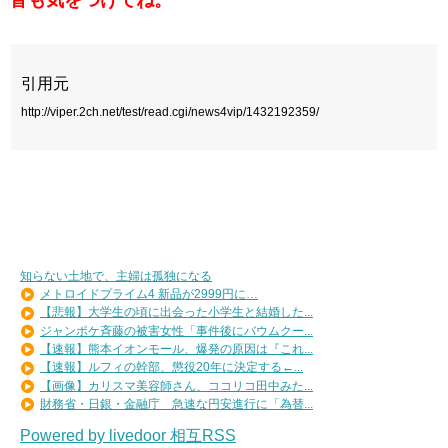
引用元
http://viper.2ch.net/test/read.cgi/news4vip/1432192359/
知らない土地で、主婦は孤独になる
メトロイドプライム4 新品が2999円に…
【悲報】大学生の頃に出会った小学生と結婚した...
ジャンポケ斉藤の被害女性「事件後にバウムクー...
【速報】熊本イオンモール、爆発の原因は『これ...
【速報】ルフィの幹部、懲役20年に決定する←...
【画像】カリスマ美容師さん、ココリコ田中みた...
財務省・日銀・金融庁 急速な円安進行に「為替...
Powered by livedoor 相互RSS