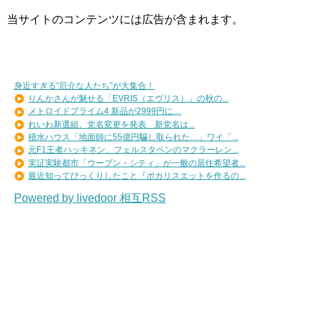
当サイトのコンテンツには広告が含まれます。
身近すぎる“厄介な人たち”が大集合！
りんかさんが魅せる「EVRIS（エヴリス）」の秋の...
メトロイドプライム4 新品が2999円に…
れいわ新選組、党名変更を発表 新党名は...
積水ハウス「地面師に55億円騙し取られた…」ワイ「...
元F1王者ハッキネン、フェルスタペンのマクラーレン...
実証実験都市「ウーブン・シティ」が一般の居住希望者...
最近知ってびっくりしたこと『ポカリスエットを作るの...
Powered by livedoor 相互RSS