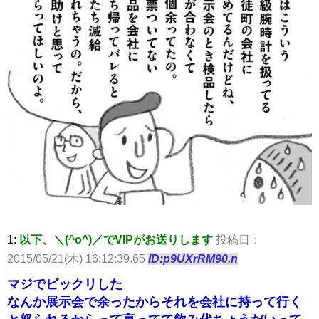
1:
以下、＼(^o^)／でVIPがお送りします
投稿日：
2015/05/21(木) 16:12:39.65
ID:p9UXrRM90.n
マジでビックリした
なんか展示会で余ったからそれを会社に持って行く