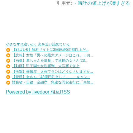
引用元:
・時計の値上げが凄すぎる
小さなすれ違いが、夫を追い詰めていく
【戦コレ6】解析サイトに2回連続5周期以上だ...
【悲報】女性「男への最大ダメージはこれ」←お...
【画像】赤ちゃんを遺棄して逮捕の女さん(23...
【動画】甲子園の女性審判、大誤審で炎上
【衝撃】葬儀屋「火葬プランはどうなさいますか...
【驚愕】女さん「43億円注文して………キャン...
財務省・日銀・金融庁 急速な円安進行に「為替...
Powered by livedoor 相互RSS