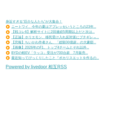
身近すぎる“厄介な人たち”が大集合！
ニートワイ、今年の夏はアプレッセいうところの23年...
【戦コレ6】解析サイトに2回連続5周期以上だと次は...
【正論】ホリエモン、移民受け入れ反対派にブチギレ→...
【悲報】ちいかわ作者さん、「総額30億超」の大豪邸...
【画像】2026年のF1、トップ4チームとそれ以外...
BYDの軽EV「ラッコ」受注が700台超 7月販売...
最近知ってびっくりしたこと『ポカリスエットを作るの...
Powered by livedoor 相互RSS