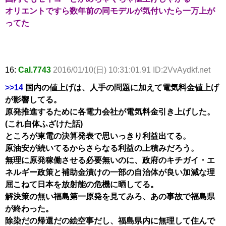
オリエントですら数年前の同モデルが気付いたら一万上が
ってた
16:
Cal.7743
2016/01/10(日) 10:31:01.91 ID:2VvAydkf.net
>>14
国内の値上げは、人手の問題に加えて電気料金値上げ
が影響してる。
原発推進するために各電力会社が電気料金引き上げした。
(これ自体ふざけた話)
ところが東電の決算発表で思いっきり利益出てる。
原油安が続いてるからさらなる利益の上積みだろう。
無理に原発稼働させる必要無いのに、政府のキチガイ・エ
ネルギー政策と補助金漬けの一部の自治体が良い加減な理
屈こねて日本を放射能の危機に晒してる。
解決策の無い福島第一原発を見てみろ、あの事故で福島県
が終わった。
除染だの帰還だの絵空事だし、福島県内に無理して住んで