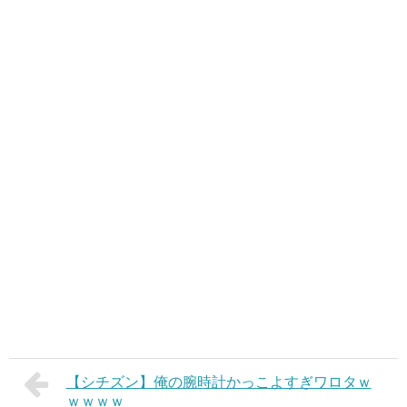
【シチズン】俺の腕時計かっこよすぎワロタｗ
ｗｗｗｗ