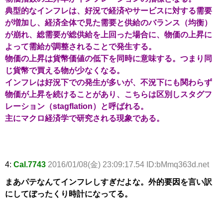
典型的なインフレは、好況で経済やサービスに対する需要
が増加し、経済全体で見た需要と供給のバランス（均衡）
が崩れ、総需要が総供給を上回った場合に、物価の上昇に
よって需給が調整されることで発生する。
物価の上昇は貨幣価値の低下を同時に意味する。つまり同
じ貨幣で買える物が少なくなる。
インフレは好況下での発生が多いが、不況下にも関わらず
物価が上昇を続けることがあり、こちらは区別しスタグフ
レーション（stagflation）と呼ばれる。
主にマクロ経済学で研究される現象である。
4:
Cal.7743
2016/01/08(金) 23:09:17.54 ID:bMmq363d.net
まあパテなんてインフレしすぎだよな。外的要因を言い訳
にしてぼったくり時計になってる。