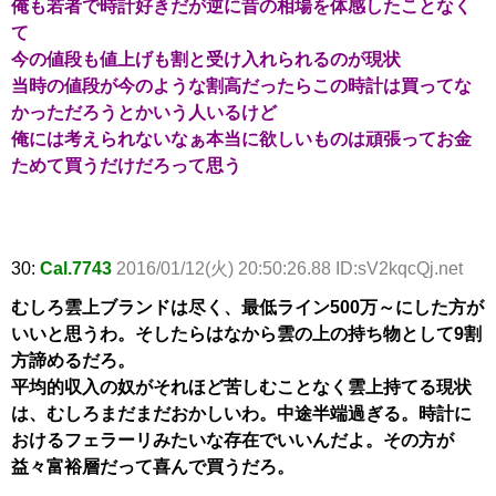
俺も若者で時計好きだが逆に昔の相場を体感したことなく
て
今の値段も値上げも割と受け入れられるのが現状
当時の値段が今のような割高だったらこの時計は買ってな
かっただろうとかいう人いるけど
俺には考えられないなぁ本当に欲しいものは頑張ってお金
ためて買うだけだろって思う
30:
Cal.7743
2016/01/12(火) 20:50:26.88 ID:sV2kqcQj.net
むしろ雲上ブランドは尽く、最低ライン500万～にした方が
いいと思うわ。そしたらはなから雲の上の持ち物として9割
方諦めるだろ。
平均的収入の奴がそれほど苦しむことなく雲上持てる現状
は、むしろまだまだおかしいわ。中途半端過ぎる。時計に
おけるフェラーリみたいな存在でいいんだよ。その方が
益々富裕層だって喜んで買うだろ。