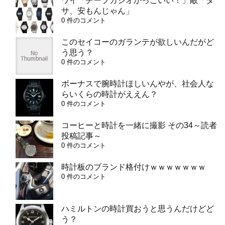
ワイ「チープカシオかっこいい！」敵「ダ
サ、安もんじゃん」
0 件のコメント
このセイコーのガランテが欲しいんだがど
う思う？
0 件のコメント
ボーナスで腕時計ほしいんやが、社会人な
らいくらの時計がええん？
0 件のコメント
コーヒーと時計を一緒に撮影 その34～読者
投稿記事～
0 件のコメント
時計板のブランド格付けｗｗｗｗｗｗｗ
0 件のコメント
ハミルトンの時計買おうと思うんだけどど
う？