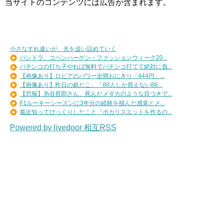
当サイトのコンテンツには広告が含まれます。
小さなすれ違いが、夫を追い詰めていく
パンドラ、コペンハーゲン・ファッションウィーク20...
パチンコの打ち子やれば無料でパチンコ打てて絶対に負...
【画像あり】ロピアのパワー全開おにぎり「444円」...
【画像あり】昨日の銀だこ、「88人しか買えない88...
【悲報】糸谷哲郎さん、死んだメダカのような目つきで...
F1ルーキーシーズンに3年分の経験を積んだ感覚とメ...
最近知ってびっくりしたこと『ポカリスエットを作るの...
Powered by livedoor 相互RSS