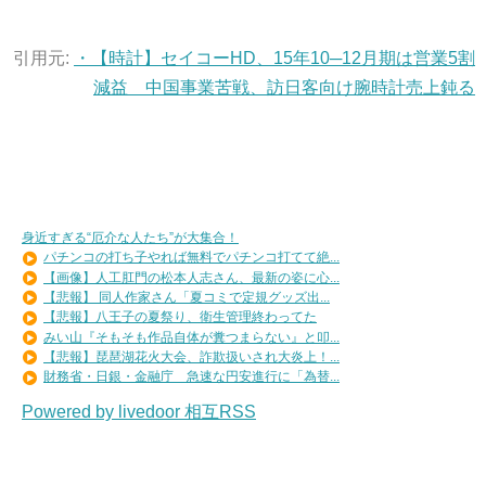
引用元:
・【時計】セイコーHD、15年10─12月期は営業5割
減益 中国事業苦戦、訪日客向け腕時計売上鈍る
身近すぎる“厄介な人たち”が大集合！
パチンコの打ち子やれば無料でパチンコ打てて絶...
【画像】人工肛門の松本人志さん、最新の姿に心...
【悲報】 同人作家さん「夏コミで定規グッズ出...
【悲報】八王子の夏祭り、衛生管理終わってた
みい山『そもそも作品自体が糞つまらない』と叩...
【悲報】琵琶湖花火大会、詐欺扱いされ大炎上！...
財務省・日銀・金融庁 急速な円安進行に「為替...
Powered by livedoor 相互RSS