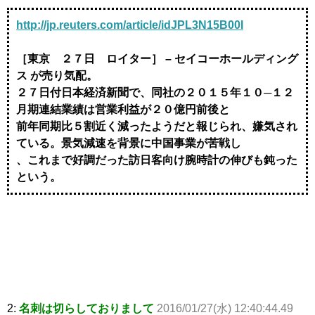
http://jp.reuters.com/article/idJPL3N15B00I
［東京 ２７日 ロイター］ – セイコーホールディング
ス が売り気配。
２７日付日本経済新聞で、同社の２０１５年１０─１２
月期連結業績は営業利益が２０億円前後と
前年同期比５割近く減ったようだと報じられ、嫌気され
ている。景気減速を背景に中国事業が苦戦し
、これまで好調だった訪日客向け腕時計の伸びも鈍った
という。
2:
名刺は切らしておりまして
2016/01/27(水) 12:40:44.49