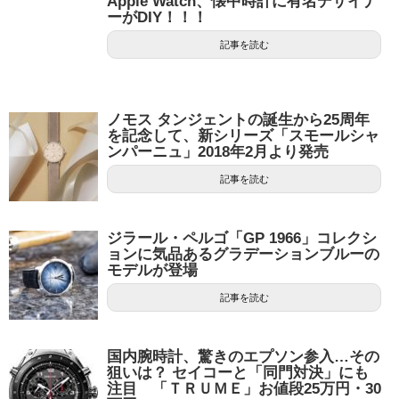
Apple Watch、懐中時計に有名デザイナ
ーがDIY！！！
記事を読む
ノモス タンジェントの誕生から25周年
を記念して、新シリーズ「スモールシャ
ンパーニュ」2018年2月より発売
記事を読む
ジラール・ペルゴ「GP 1966」コレクシ
ョンに気品あるグラデーションブルーの
モデルが登場
記事を読む
国内腕時計、驚きのエプソン参入…その
狙いは？ セイコーと「同門対決」にも
注目 「ＴＲＵＭＥ」お値段25万円・30