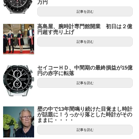
万円
記事を読む
高島屋、腕時計専門館開業 初日は２億
円超す売り上げ
記事を読む
セイコーＨＤ、中間期の最終損益が15億
円の赤字に転落
記事を読む
壁の中で13年間鳴り続けた目覚まし時計
が話題に！うっかり落とした時計がその
ままに・・・・
記事を読む