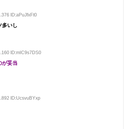
.376 ID:aPuJfxFt0
ツ多いし
9.160 ID:mlC9s7DS0
のが妥当
4.892 ID:UcsvuBYxp