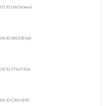
.437 ID:UrkOvOwnd
.640 ID:9bE/UBVp0
.132 ID:37Vu7cfUd
.902 ID:C9/S+jF6K