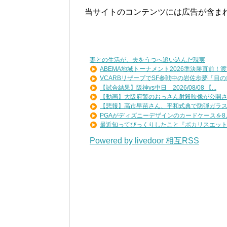
当サイトのコンテンツには広告が含ま
妻との生活が、夫をうつへ追い込んだ現実
ABEMA地域トーナメント2026準決勝直前！渡辺
VCARBリザーブでSF参戦中の岩佐歩夢「目の前
【試合結果】阪神vs中日 2026/08/08 【...
【動画】大阪府警のおっさん射殺映像が公開され
【悲報】高市早苗さん、平和式典で防弾ガラスに
PGAがディズニーデザインのカードケースを8月7
最近知ってびっくりしたこと『ポカリスエットを
Powered by livedoor 相互RSS