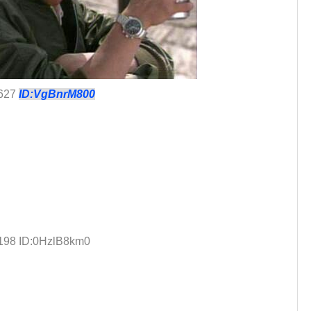
.627
ID:VgBnrM800
.198 ID:0HzlB8km0