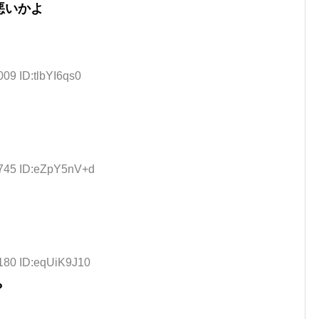
悪いかよ
009 ID:tlbYI6qs0
.745 ID:eZpY5nV+d
.180 ID:eqUiK9J10
？