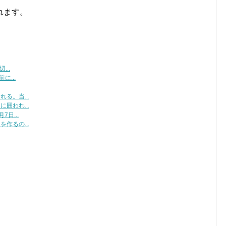
れます。
...
に...
る。当...
囲われ...
日...
作るの...