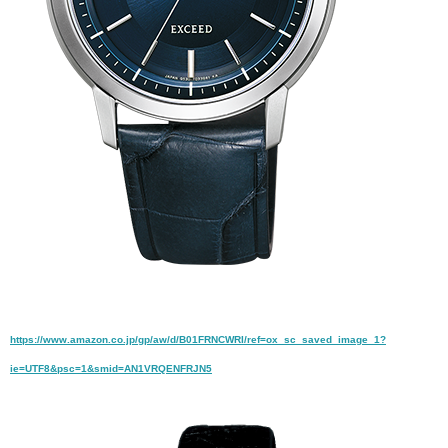
https://www.amazon.co.jp/gp/aw/d/B01FRNCWRI/ref=ox_sc_saved_image_1?
ie=UTF8&psc=1&smid=AN1VRQENFRJN5