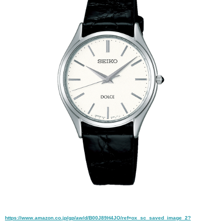
https://www.amazon.co.jp/gp/aw/d/B00J89H4JO/ref=ox_sc_saved_image_2?