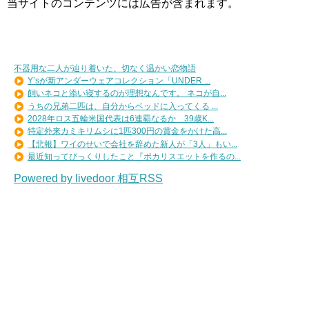
当サイトのコンテンツには広告が含まれます。
不器用な二人が辿り着いた、切なく温かい恋物語
Y’sが新アンダーウェアコレクション「UNDER ...
飼いネコと添い寝するのが理想なんです。 ネコが自...
うちの兄弟二匹は、自分からベッドに入ってくる ...
2028年ロス五輪米国代表は6連覇なるか 39歳K...
特定外来カミキリムシに1匹300円の賞金をかけた高...
【悲報】ワイのせいで会社を辞めた新人が「3人」もい...
最近知ってびっくりしたこと『ポカリスエットを作るの...
Powered by livedoor 相互RSS