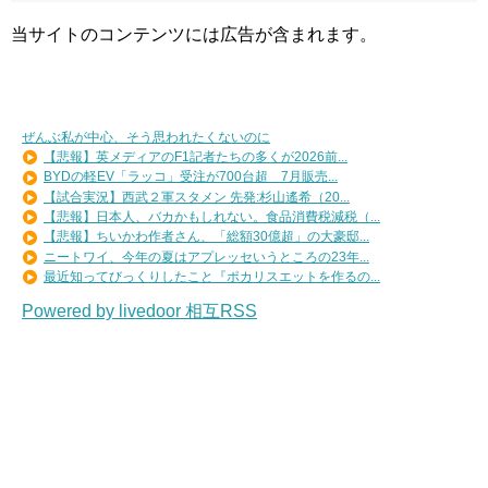
当サイトのコンテンツには広告が含まれます。
ぜんぶ私が中心、そう思われたくないのに
【悲報】英メディアのF1記者たちの多くが2026前...
BYDの軽EV「ラッコ」受注が700台超 7月販売...
【試合実況】西武２軍スタメン 先発:杉山遙希（20...
【悲報】日本人、バカかもしれない。食品消費税減税（...
【悲報】ちいかわ作者さん、「総額30億超」の大豪邸...
ニートワイ、今年の夏はアプレッセいうところの23年...
最近知ってびっくりしたこと『ポカリスエットを作るの...
Powered by livedoor 相互RSS