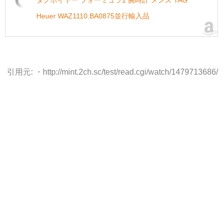
Heuer WAZ1110.BA0875並行輸入品
引用元: ・http://mint.2ch.sc/test/read.cgi/watch/1479713686/