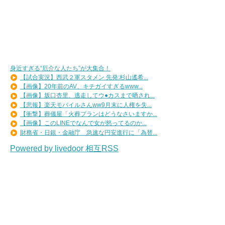
身近すぎる“厄介な人たち”が大集合！
【試合実況】西武２軍スタメン 先発:杉山遙希...
【画像】20年前のAV、キチガイすぎるwww...
【画像】坂口杏里、逃走してウ●カスまで晒され...
【悲報】楽天モバイルさんww9月末に人権を失...
【衝撃】葬儀屋「火葬プランはどうなさいますか...
【画像】このLINEでなんで女が怒ってるのか...
財務省・日銀・金融庁 急速な円安進行に「為替...
Powered by livedoor 相互RSS