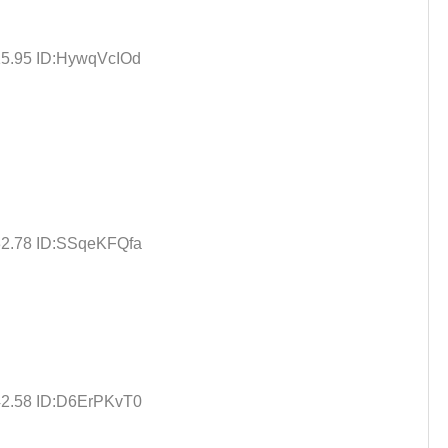
15.95 ID:HywqVcIOd
32.78 ID:SSqeKFQfa
42.58 ID:D6ErPKvT0