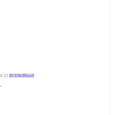
20.22
ID:D9r/96zu0
…