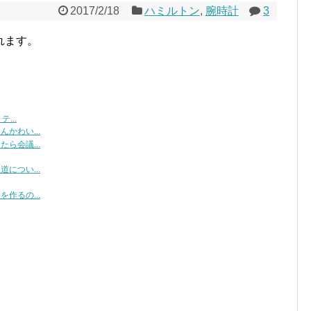
2017/2/18
ハミルトン
,
腕時計
3
れます。
...
かわい...
ら会議...
につい...
作るの...