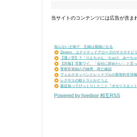
当サイトのコンテンツには広告が含ま
知らない土地で、主婦は孤独になる
Zevero、ユナイテッドアローズのサステナビリテ
【蓮ノ空】？「りんちゃん、ちゅけ、みーちゃん
【悲報】営業ワイ、「会社に辞めたい」と言った
警察官発砲の刃物男、死亡確認
フェルスタッペンとレッドブルの新契約交渉報道
レクサスの軽トラとかどうよ
最近知ってびっくりしたこと『ポカリスエットを
Powered by livedoor 相互RSS