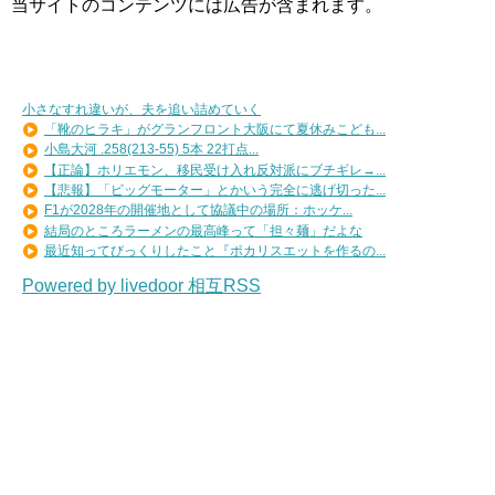
当サイトのコンテンツには広告が含まれます。
小さなすれ違いが、夫を追い詰めていく
「靴のヒラキ」がグランフロント大阪にて夏休みこども...
小島大河 .258(213-55) 5本 22打点...
【正論】ホリエモン、移民受け入れ反対派にブチギレ→...
【悲報】「ビッグモーター」とかいう完全に逃げ切った...
F1が2028年の開催地として協議中の場所：ホッケ...
結局のところラーメンの最高峰って「担々麺」だよな
最近知ってびっくりしたこと『ポカリスエットを作るの...
Powered by livedoor 相互RSS