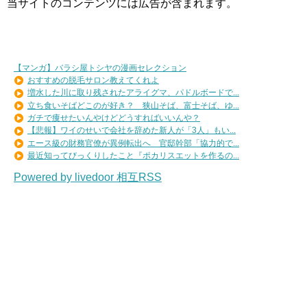
当サイトのコンテンツには広告が含まれます。
【マンガ】バラシ屋トシヤの漫画セレクション
おすすめの脱毛サロン教えてくれよ
増水した川に取り残されたアライグマ、パドルボードで...
立ち食いそばどこのが好き？ 狭山そば、富士そば、ゆ...
ガチで痩せたいんやけどどうすればいいんや？
【悲報】ワイのせいで会社を辞めた新人が「3人」もい...
エース級の財務官僚が異例転出へ 官邸幹部「協力的で...
最近知ってびっくりしたこと『ポカリスエットを作るの...
Powered by livedoor 相互RSS