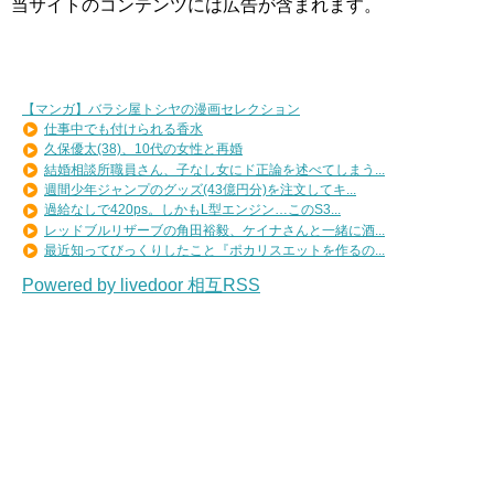
当サイトのコンテンツには広告が含まれます。
【マンガ】バラシ屋トシヤの漫画セレクション
仕事中でも付けられる香水
久保優太(38)、10代の女性と再婚
結婚相談所職員さん、子なし女にド正論を述べてしまう...
週間少年ジャンプのグッズ(43億円分)を注文してキ...
過給なしで420ps。しかもL型エンジン…このS3...
レッドブルリザーブの角田裕毅、ケイナさんと一緒に酒...
最近知ってびっくりしたこと『ポカリスエットを作るの...
Powered by livedoor 相互RSS