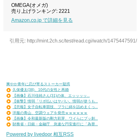
OMEGA(オメガ)
売り上げランキング: 2221
Amazon.co.jp で詳細を見る
引用元: http://mint.2ch.sc/test/read.cgi/watch/1475447591/
爽やか青年に忍び寄るストーカー疑惑
久保優太(38)、10代の女性と再婚
【画像】石川佳純さん(31)の体、エッッッッ...
【衝撃】情弱「リボ払いはヤバい。情弱が使うも...
【悲報】女子自転車競技、ブラに綿を詰めまくっ...
洋服の青山、空調ウェアを発売ｗｗｗｗｗｗ
【画像】令和最新版の剛力彩芽、ワイらにブッ刺...
財務省・日銀・金融庁 急速な円安進行に「為替...
Powered by livedoor 相互RSS