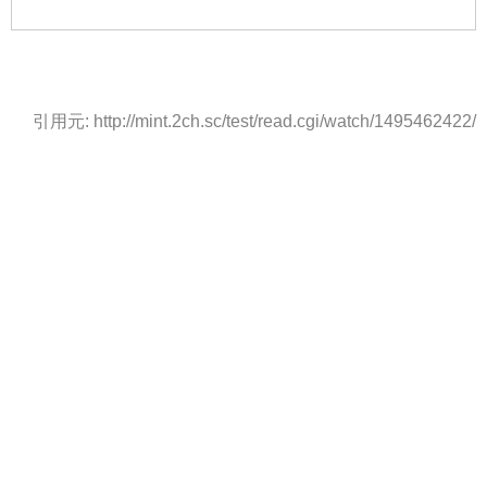
引用元: http://mint.2ch.sc/test/read.cgi/watch/1495462422/