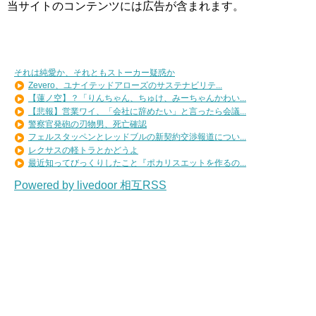
当サイトのコンテンツには広告が含まれます。
それは純愛か、それともストーカー疑惑か
Zevero、ユナイテッドアローズのサステナビリテ...
【蓮ノ空】？「りんちゃん、ちゅけ、みーちゃんかわい...
【悲報】営業ワイ、「会社に辞めたい」と言ったら会議...
警察官発砲の刃物男、死亡確認
フェルスタッペンとレッドブルの新契約交渉報道につい...
レクサスの軽トラとかどうよ
最近知ってびっくりしたこと『ポカリスエットを作るの...
Powered by livedoor 相互RSS