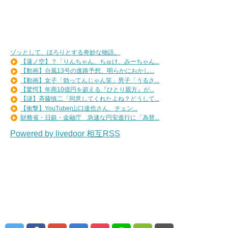
ゾッとして、ほろりとする奇妙な物語。
【蓮ノ空】？「りんちゃん、ちゅけ、みーちゃん...
【動画】台風13号の進路予想、明らかにおかし...
【動画】女子「勃ってんじゃん笑」男子「うるさ...
【驚愕】年商10億円を超える『ひとり親方』が...
【謎】斉藤慎二「同意してくれたよね？どうして...
【衝撃】YouTuber山口達也さん、チェン...
財務省・日銀・金融庁 急速な円安進行に「為替...
Powered by livedoor 相互RSS