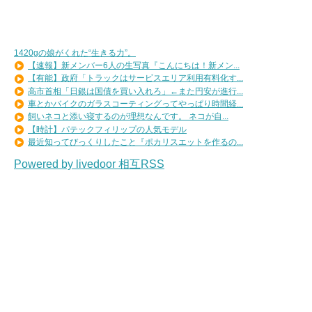
1420gの娘がくれた“生きる力”。
【速報】新メンバー6人の生写真『こんにちは！新メン...
【有能】政府「トラックはサービスエリア利用有料化す...
高市首相「日銀は国債を買い入れろ」←また円安が進行...
車とかバイクのガラスコーティングってやっぱり時間経...
飼いネコと添い寝するのが理想なんです。 ネコが自...
【時計】パテックフィリップの人気モデル
最近知ってびっくりしたこと『ポカリスエットを作るの...
Powered by livedoor 相互RSS