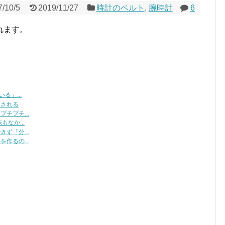
7/10/5
2019/11/27
時計のベルト
,
腕時計
6
れます。
る」...
開される
チプチ...
なか...
ず「分...
作るの...