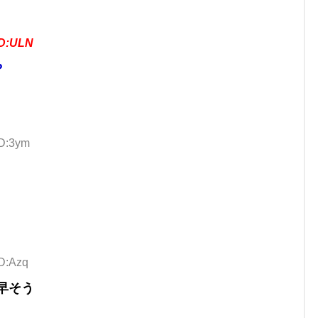
ID:ULN
？
ID:3ym
ID:Azq
早そう