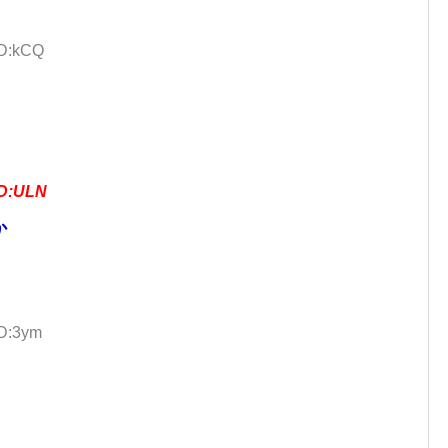
ID:kCQ
ID:ULN
か
ID:3ym