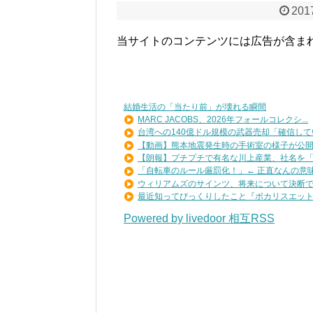
201
当サイトのコンテンツには広告が含ま
結婚生活の「当たり前」が壊れる瞬間
MARC JACOBS、2026年フォールコレクシ...
台湾への140億ドル規模の武器売却「確信してい
【動画】熊本地震発生時の手術室の様子が公
【朗報】プチプチで有名な川上産業、社名を「プ
「自転車のルール厳罰化！」← 正直なんの意味も
ウィリアムズのサインツ、将来について決断でき
最近知ってびっくりしたこと『ポカリスエットを
Powered by livedoor 相互RSS