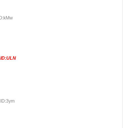
ID:kMw
6
ID:ULN
 ID:3ym