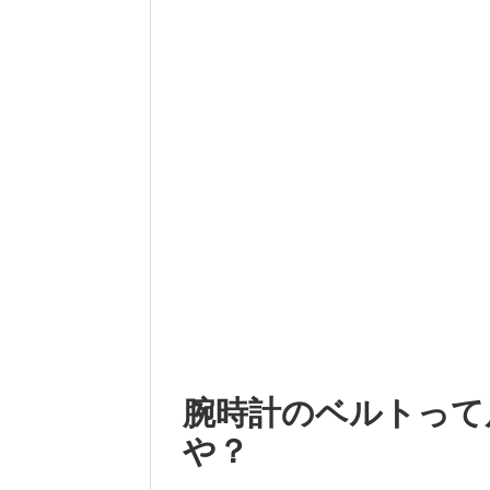
腕時計のベルトって
や？