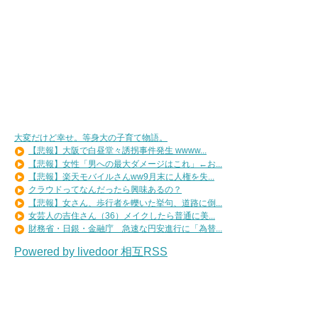
大変だけど幸せ。等身大の子育て物語。
【悲報】大阪で白昼堂々誘拐事件発生 wwww...
【悲報】女性「男への最大ダメージはこれ」←お...
【悲報】楽天モバイルさんww9月末に人権を失...
クラウドってなんだったら興味あるの？
【悲報】女さん、歩行者を轢いた挙句、道路に倒...
女芸人の吉住さん（36）メイクしたら普通に美...
財務省・日銀・金融庁 急速な円安進行に「為替...
Powered by livedoor 相互RSS