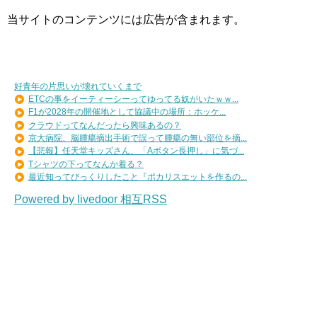
当サイトのコンテンツには広告が含まれます。
好青年の片思いが壊れていくまで
ETCの事をイーティーシーってゆってる奴がいたｗｗ...
F1が2028年の開催地として協議中の場所：ホッケ...
クラウドってなんだったら興味あるの？
京大病院、脳腫瘍摘出手術で誤って腫瘍の無い部位を摘...
【悲報】任天堂キッズさん、「Aボタン長押し」に気づ...
Tシャツの下ってなんか着る？
最近知ってびっくりしたこと『ポカリスエットを作るの...
Powered by livedoor 相互RSS