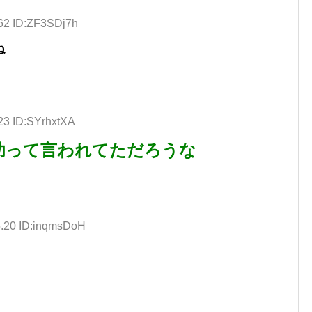
.62 ID:ZF3SDj7h
ね
23 ID:SYrhxtXA
成功って言われてただろうな
5.20 ID:inqmsDoH