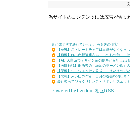
当サイトのコンテンツには広告が含ま
妻が嫌すぎて壊れていった、ある夫の現実
【革靴】ストレートチップは出番がなくなっ
【速報】れいわ新選組さん「いのちの党」に改名
【AI】AI普及でデザイン業の倒産が前年比2.7倍.
【医師解説】飲酒後の「締めのラーメン欲」の原
【朗報】シャウエッセン公式、こういうのでいい
【悲報】みい山の作者、自分の過去を消しま
最近知ってびっくりしたこと『ポカリスエットを
Powered by livedoor 相互RSS