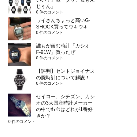
じゃん」
0 件のコメント
ワイさんちょっと高いG-
SHOCK買ってウキウキ
0 件のコメント
誰もが羨む時計「カシオ
F-91W」買ったぜ
0 件のコメント
【評判】セントジョイナス
の腕時計について解説！
0 件のコメント
セイコー、シチズン、カシ
オの3大国産時計メーカー
の中でｵﾏｲﾗはどれが1番好
きか？
0 件のコメント