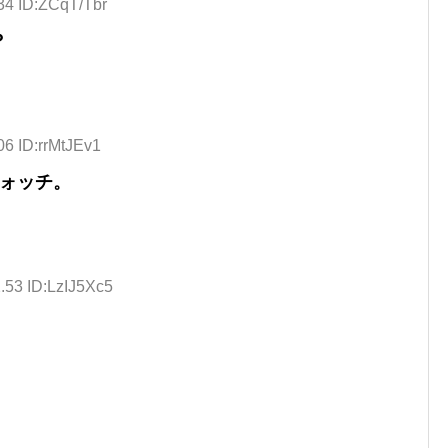
34 ID:ZCqT/Tbr
？
06 ID:rrMtJEv1
ウォッチ。
.53 ID:LzIJ5Xc5