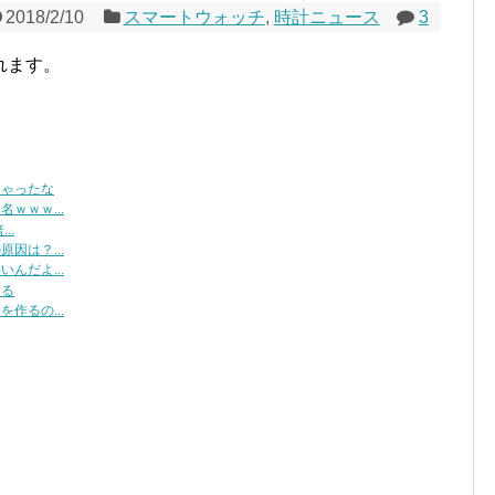
2018/2/10
スマートウォッチ
,
時計ニュース
3
れます。
ちゃったな
ｗｗｗ...
..
因は？...
んだよ...
くる
作るの...