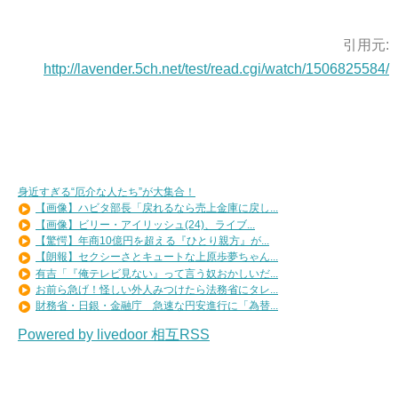
引用元:
http://lavender.5ch.net/test/read.cgi/watch/1506825584/
身近すぎる“厄介な人たち”が大集合！
【画像】ハビタ部長「戻れるなら売上金庫に戻し...
【画像】ビリー・アイリッシュ(24)、ライブ...
【驚愕】年商10億円を超える『ひとり親方』が...
【朗報】セクシーさとキュートな上原歩夢ちゃん...
有吉「『俺テレビ見ない』って言う奴おかしいだ...
お前ら急げ！怪しい外人みつけたら法務省にタレ...
財務省・日銀・金融庁 急速な円安進行に「為替...
Powered by livedoor 相互RSS