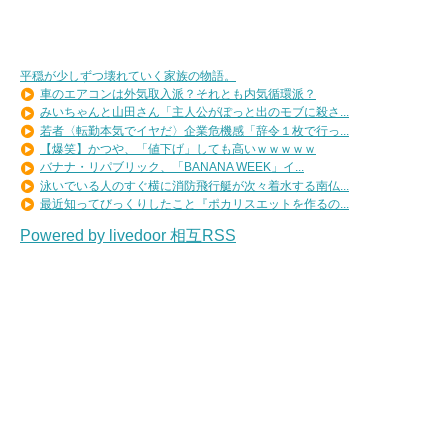
平穏が少しずつ壊れていく家族の物語。
車のエアコンは外気取入派？それとも内気循環派？
みいちゃんと山田さん「主人公がぽっと出のモブに殺さ...
若者〈転勤本気でイヤだ〉企業危機感「辞令１枚で行っ...
【爆笑】かつや、「値下げ」しても高いｗｗｗｗｗ
バナナ・リパブリック、「BANANA WEEK」イ...
泳いでいる人のすぐ横に消防飛行艇が次々着水する南仏...
最近知ってびっくりしたこと『ポカリスエットを作るの...
Powered by livedoor 相互RSS