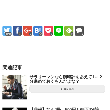
error
0
0
0
1
関連記事
サラリーマンなら腕時計をあえて1～２
分進めておくもんだよな？
記事を読む
【悲報】なんJ民、500円と65万の時計