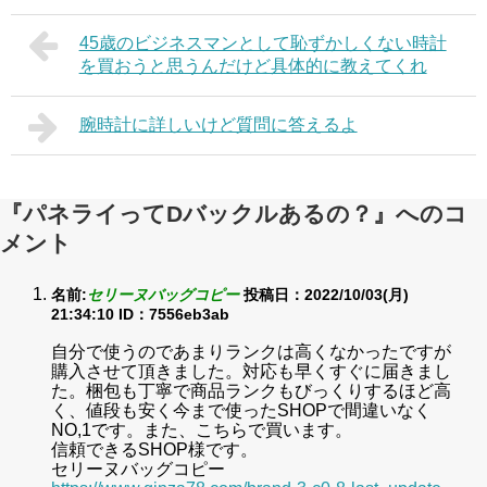
45歳のビジネスマンとして恥ずかしくない時計
を買おうと思うんだけど具体的に教えてくれ
腕時計に詳しいけど質問に答えるよ
『パネライってDバックルあるの？』へのコ
メント
名前:
セリーヌバッグコピー
投稿日：2022/10/03(月)
21:34:10
ID：7556eb3ab
自分で使うのであまりランクは高くなかったですが
購入させて頂きました。対応も早くすぐに届きまし
た。梱包も丁寧で商品ランクもびっくりするほど高
く、値段も安く今まで使ったSHOPで間違いなく
NO,1です。また、こちらで買います。
信頼できるSHOP様です。
セリーヌバッグコピー