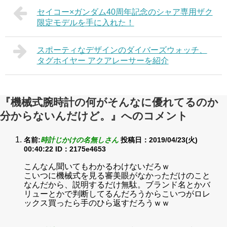
セイコー×ガンダム40周年記念のシャア専用ザク
限定モデルを手に入れた！
スポーティなデザインのダイバーズウォッチ、
タグホイヤー アクアレーサーを紹介
『機械式腕時計の何がそんなに優れてるのか
分からないんだけど。』へのコメント
名前:
時計じかけの名無しさん
投稿日：2019/04/23(火)
00:40:22
ID：2175e4653
こんなん聞いてもわかるわけないだろｗ
こいつに機械式を見る審美眼がなかっただけのこと
なんだから、説明するだけ無駄。ブランド名とかバ
リューとかで判断してるんだろうからこいつがロレ
ックス買ったら手のひら返すだろうｗｗ