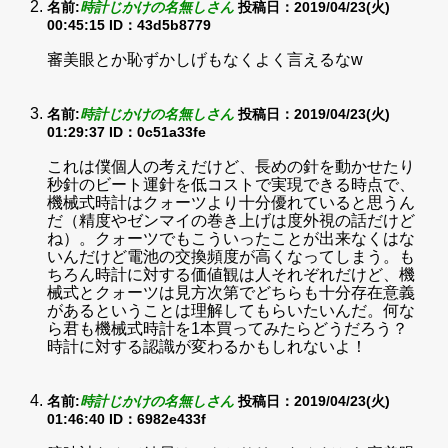
名前:
時計じかけの名無しさん
投稿日：2019/04/23(火)
00:45:15
ID：43d5b8779
審美眼とか恥ずかしげもなくよく言えるなw
名前:
時計じかけの名無しさん
投稿日：2019/04/23(火)
01:29:37
ID：0c51a33fe
これは僕個人の考えだけど、長めの針を動かせたり
秒針のビート運針を低コストで実現できる時点で、
機械式時計はクォーツより十分優れていると思うん
だ（精度やゼンマイの巻き上げは度外視の話だけど
ね）。クォーツでもこういったことが出来なくはな
いんだけど電池の交換頻度が高くなってしまう。も
ちろん時計に対する価値観は人それぞれだけど、機
械式とクォーツは見方次第でどちらも十分存在意義
があるということは理解してもらいたいんだ。何な
ら君も機械式時計を1本買ってみたらどうだろう？
時計に対する認識が変わるかもしれないよ！
名前:
時計じかけの名無しさん
投稿日：2019/04/23(火)
01:46:40
ID：6982e433f