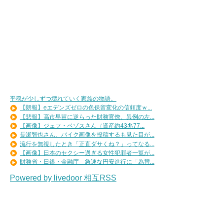
平穏が少しずつ壊れていく家族の物語。
【朗報】eエデンズゼロの色保留変化の信頼度ｗ...
【悲報】高市早苗に逆らった財務官僚、異例の左...
【画像】ジェフ・ベゾスさん（資産約43兆77...
長瀬智也さん、バイク画像を投稿するも見た目が...
流行を無視したとき「正直ダサくね？」ってなる...
【画像】日本のセクシー過ぎる女性犯罪者一覧が...
財務省・日銀・金融庁 急速な円安進行に「為替...
Powered by livedoor 相互RSS