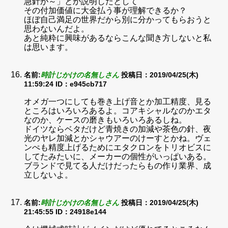
急針が～」とか説明したとして
その付加価値に大金払う事が理解できるか？
ほぼ自己満足の世界だから別に分かってもらおうと
思わないんだよ。
あと純粋に興味があるならこんな聞き方しないと私
は思います。
名前:
時計じかけの名無しさん
投稿日：2019/04/25(木)
11:59:24
ID：e945cb717
オメガ一つにしても巻き上げ音とか加工精度、見る
ところはいろいろあるよ。コアキシャルなのかエタ
なのか、ケースの磨きもいろいろあるしね。
ドイツならベタだけど青焼きの加減や茶色の針、夜
光のヤレ加減とかシャウアーのけーすとかね。ヴェ
ンぺも精度上げるためにエタクロンをトリオビスに
してたみたいに、メーカーの個性がいっぱいある。
ブランドで見てる人だけだったらもの作り業界、成
立しないよ。
名前:
時計じかけの名無しさん
投稿日：2019/04/25(木)
21:45:55
ID：24918e144