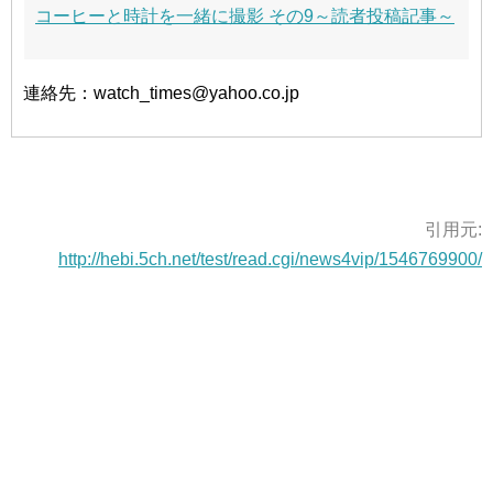
コーヒーと時計を一緒に撮影 その9～読者投稿記事～
連絡先：watch_times@yahoo.co.jp
引用元:
http://hebi.5ch.net/test/read.cgi/news4vip/1546769900/