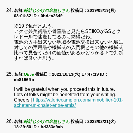
名前:
時計じかけの名無しさん
投稿日：2019/08/19(月)
03:04:32
ID：0bdea2649
※19でfaだと思う。
アクセ兼美術品か骨董品と見たらSEIKOがGSとク
レドールで迷走してるのも納得だわ。
電池の入手出来ない地域や電池交換出来ない地域に
対しての実用品や機械式の入門機とその他の機械式
比べて見合うだけの価値があるかどうか各々で判断
すれば良いと思う。
名前:
Olive
投稿日：2021/10/13(水) 17:47:19
ID：
cb8196ffb
I will be grateful when you proceed this in future.
Lots of folks might be benefited from your writing.
Cheers!|
https://valeriecampion.com/immobilier-101-
acheter-un-chalet-entre-amis/
名前:
時計じかけの名無しさん
投稿日：2023/02/21(火)
18:29:50
ID：bd333a9ab