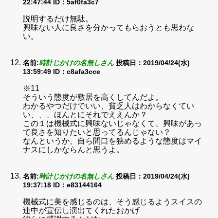
22:47:44
ID：5af0fa3c7
説明するだけ無駄。
興味ない人に良さを分かってもらおうとも思わな
い。
名前:
時計じかけの名無しさん
投稿日：2019/04/24(水)
13:59:49
ID：c8afa3cce
※11
そういう態度が敷居を高くしてんだよ。
わかるやつだけでいい、貧乏人はわからなくてい
い、、、ほんとにそれでええんか？
この１は機械式に興味ないじゃなくて、興味があっ
て良さを知りたいと思ってるんじゃない？
なんというか、自ら間口を狭めるような態度はマイ
ナスにしかならんと思うよ。
名前:
時計じかけの名無しさん
投稿日：2019/04/24(水)
19:37:18
ID：e83144164
機械式に美を感じるのは、そう感じるようスイスの
連中が宣伝し演出てくれたおかげ