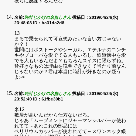
彼らに感謝するんだな
名前:
時計じかけの名無しさん
投稿日：2019/04/24(水)
23:48:03
ID：bc31dc2d8
13
まるで乗せられて可哀想みたいな言い方じゃない
か？！
世間にはボストークやシーガル、エテルナのコンチ
キやブローバを愛でてる人もいるし、鉄道懐中を愛
でる人もいるんだよ？もちろんスイスに限らずね。
皆好きなものは理由を説明できなくて当たり前なん
じゃないのか？君は本当に時計が好きなのか疑う
よ:-<
名前:
時計じかけの名無しさん
投稿日：2019/04/24(水)
23:52:49
ID：61fbc30b1
米12
敷居が高いんだから仕方ないだろ。
じゃあ「ムーブメントにジャーマンシルバーが使わ
れてて～あれこれの部品には
ベリリウムカッパーが使われてて～スワンネック緩