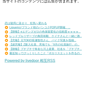
当サイトのコンテンツには広告が含まれます。
恋は疑惑に染まり、狂気へ変わる
Liquemがブランド初のバンコクPOPUP開催、...
【朗報】eエデンズゼロの色保留変化の信頼度ｗｗｗｗ...
レッドブルリザーブの角田裕毅、ケイナさんと一緒に酒...
【悲報】元TOKIO長瀬智也さん、バイク写真を投稿...
【超悲報】Z新入社員、意地でも「9月の社員旅行」の...
【朗報】プチプチで有名な川上産業、社名を「プチプチ...
最近知ってびっくりしたこと『ポカリスエットを作るの...
Powered by livedoor 相互RSS