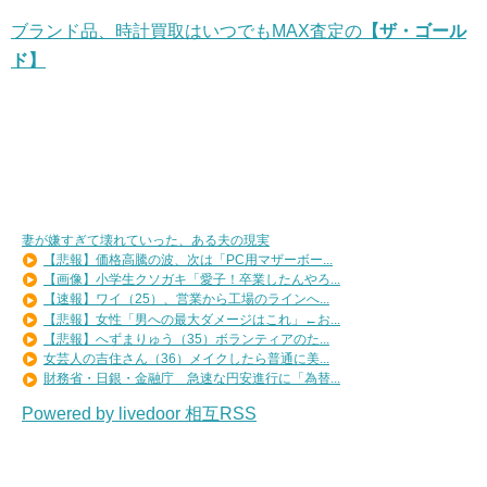
ブランド品、時計買取はいつでもMAX査定の
【ザ・ゴール
ド】
妻が嫌すぎて壊れていった、ある夫の現実
【悲報】価格高騰の波、次は「PC用マザーボー...
【画像】小学生クソガキ「愛子！卒業したんやろ...
【速報】ワイ（25）、営業から工場のラインへ...
【悲報】女性「男への最大ダメージはこれ」←お...
【悲報】へずまりゅう（35）ボランティアのた...
女芸人の吉住さん（36）メイクしたら普通に美...
財務省・日銀・金融庁 急速な円安進行に「為替...
Powered by livedoor 相互RSS