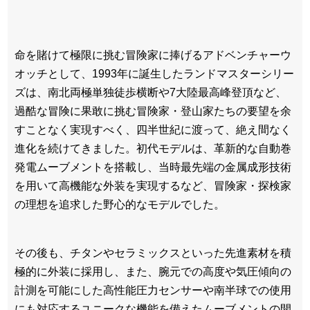
命を賭けて極限に挑む冒険家に捧げるアドベンチャーウ
オッチとして、1993年に誕生したランドマスターシリー
ズは、南北両極単独徒歩横断や7大陸最高峰登頂など、
過酷な冒険に果敢に挑む冒険家・登山家たちの要望を余
すことなく実現すべく、四半世紀に渡って、絶え間なく
進化を続けてきました。初代モデルは、革新的な自動巻
発電ムーブメントを搭載し、当時最先端の金属成形技術
を用いて高機能な外装を実現するなど、冒険家・探検家
の理想を追求した野心的なモデルでした。
その後も、チタンやセラミックスといった先進素材を積
極的に外装に採用し、また、腕元での高度や気圧傾向の
計測を可能にした高性能圧力センサーや南半球での使用
にも対応するユニークな機能を備えたムーブメントの開