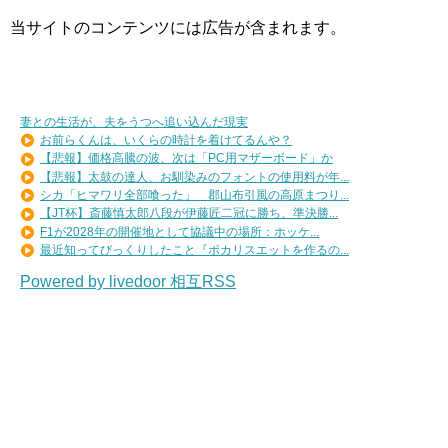
当サイトのコンテンツには広告が含まれます。
妻との生活が、夫をうつへ追い込んだ現実
お前らくんは、いくらの時計を着けてるんや？
【悲報】価格高騰の波、次は「PC用マザーボード」か
【悲報】太鼓の達人、お馴染みのフォントの使用料が年...
シカ「ヒマワリ全部喰った」 郡山布引風の高原まつり...
【JT杯】斎藤慎太郎八段が伊藤匠二冠に勝ち、準決勝...
F1が2028年の開催地として協議中の場所：ホッケ...
最近知ってびっくりしたこと『ポカリスエットを作るの...
Powered by livedoor 相互RSS