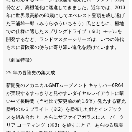
発など、高機能化に邁進してきました。近年では、2013
年に世界最高齢の80歳にしてエベレスト登頂を成し遂げ
た三浦雄一郎（みうらゆういちろう）氏とともに、極地
での仕様に適したスプリングドライブ（※1）モデルを
開発するなど、ランドマスターシリーズは、いつの時代
も常に冒険家の傍らに寄り添い進化を続けています。
《商品特徴》
25 年の冒険史の集大成
新開発のメカニカルGMTムーブメント キャリバー6R64
が実現するすっきりと見やすいダイヤルレイアウトに暗
い中で長時間（当社比で変更前の約1.6倍）発光する蓄光
塗料のルミブライト（※2）を塗布した針とインデック
スを組み合わせ、さらにサファイアガラスにスーパーク
リア コーティング（※3）を施すことで、あらゆる環境