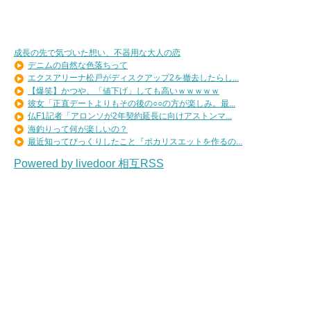
成長の先で気づいた想い、不器用な大人の恋
デニムの自然な色落ちって
エクスアリーナ松戸がディスクアップ2を撤去したらし...
【爆笑】かつや、「値下げ」しても高いｗｗｗｗｗ
彼女「正直デートよりもその後の○○の方が楽しみ。最...
仏F1記者「アロンソが2年契約延長に向けアストンマ...
海釣りって何が楽しいの？
最近知ってびっくりしたこと『ポカリスエットを作るの...
Powered by livedoor 相互RSS