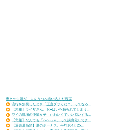
妻との生活が、夫をうつへ追い込んだ現実
流行を無視したとき「正直ダサくね？」ってなる...
【悲報】ライザさん、お●ぱいを触られてしまう...
ワイの職場の後輩女子、かわいくていい匂いする...
【悲報】なんでも「へへっｗ」って誤魔化してき...
【過去最高額】夏のボーナス、平均104万25...