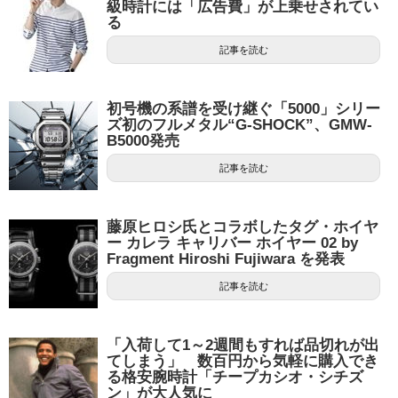
級時計には「広告費」が上乗せされてい
る
記事を読む
初号機の系譜を受け継ぐ「5000」シリー
ズ初のフルメタル“G-SHOCK”、GMW-
B5000発売
記事を読む
藤原ヒロシ氏とコラボしたタグ・ホイヤ
ー カレラ キャリバー ホイヤー 02 by
Fragment Hiroshi Fujiwara を発表
記事を読む
「入荷して1～2週間もすれば品切れが出
てしまう」 数百円から気軽に購入でき
る格安腕時計「チープカシオ・シチズ
ン」が大人気に