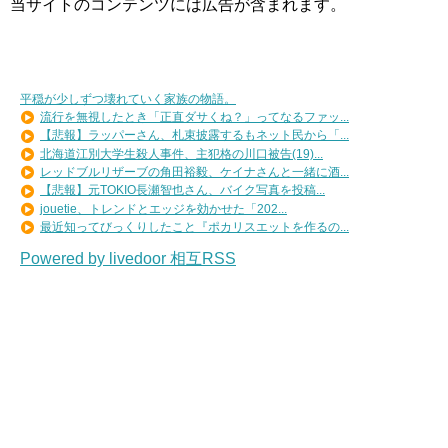
当サイトのコンテンツには広告が含まれます。
平穏が少しずつ壊れていく家族の物語。
流行を無視したとき「正直ダサくね？」ってなるファッ...
【悲報】ラッパーさん、札束披露するもネット民から「...
北海道江別大学生殺人事件、主犯格の川口被告(19)...
レッドブルリザーブの角田裕毅、ケイナさんと一緒に酒...
【悲報】元TOKIO長瀬智也さん、バイク写真を投稿...
jouetie、トレンドとエッジを効かせた「202...
最近知ってびっくりしたこと『ポカリスエットを作るの...
Powered by livedoor 相互RSS