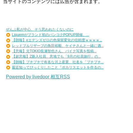
当サイトのコンテンツには広告が含まれます。
ぜんぶ私が中心、そう思われたくないのに
Liquemがブランド初のバンコクPOPUP開催、...
【朗報】eエデンズゼロの色保留変化の信頼度ｗｗｗｗ...
レッドブルリザーブの角田裕毅、ケイナさんと一緒に酒...
【悲報】元TOKIO長瀬智也さん、バイク写真を投稿...
【超悲報】Z新入社員、意地でも「9月の社員旅行」の...
【朗報】プチプチで有名な川上産業、社名を「プチプチ...
最近知ってびっくりしたこと『ポカリスエットを作るの...
Powered by livedoor 相互RSS