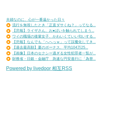
夫婦なのに、心が一番遠かった日々
流行を無視したとき「正直ダサくね？」ってなる...
【悲報】ライザさん、お●ぱいを触られてしまう...
ワイの職場の後輩女子、かわいくていい匂いする...
【悲報】なんでも「へへっｗ」って誤魔化してき...
【過去最高額】夏のボーナス、平均104万25...
【画像】日本のセクシー過ぎる女性犯罪者一覧が...
財務省・日銀・金融庁 急速な円安進行に「為替...
Powered by livedoor 相互RSS