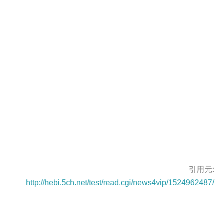
引用元:
http://hebi.5ch.net/test/read.cgi/news4vip/1524962487/