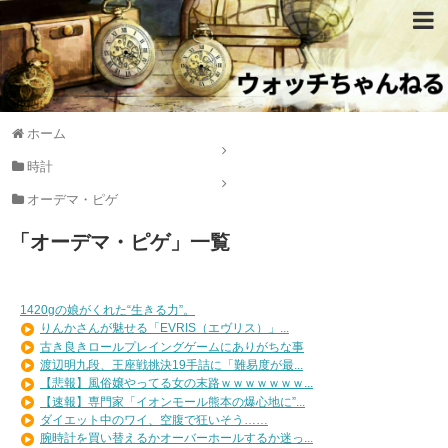
ホーム
時計
オーデマ・ピゲ
「
オーデマ・ピゲ
」
一覧
1420gの娘がくれた“生きる力”。
りんかさんが魅せる「EVRIS（エヴリス）」...
古き良きロールプレイングゲームにありがちな事
渡辺明九段、王座戦挑決19手詰に「難易度が最...
【悲報】風俗嬢やってる女の末路ｗｗｗｗｗｗｗ...
【速報】専門家「イオンモール熊本の爆心地に”...
ダイエット中のワイ、空腹で狂いそう……
腕時計を買い替えるかオーバーホールするか迷っ...