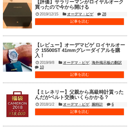
【評価】サラリーマンがロイヤルオーク
買ったので今から開ける
2019/12/15
オーデマ・ピゲ
28
記事を読む
【レビュー】オーデマピゲ ロイヤルオー
ク 15500ST 41mmグレーダイアルを購
入！
2019/9/8
オーデマ・ピゲ
,
海外掲示板の翻訳
10
記事を読む
【ミレネリー】父親から高級時計貰った
んだがベルト交換いくらかかる？
2018/1/2
オーデマ・ピゲ
,
腕時計
6
記事を読む