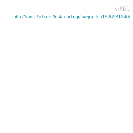
引用元:
http://hawk.5ch.net/test/read.cgi/livejupiter/1526981246/