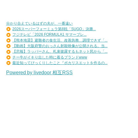
分かり合えているはずの夫が、一番遠い
2026スーパーフォーミュラ第8戦「SUGO」決勝...
フジテレビ「2026 FORMULA1 サマーブレ...
【熊本地震】避難者の食生活、改善急務…調理できず「...
【動画】大阪府警のおっさん射殺映像が公開される。当...
【悲報】ラッパーさん、札束披露するもネット民から「...
チー牛がイキり出した時に着るブランドwww
最近知ってびっくりしたこと『ポカリスエットを作るの...
Powered by livedoor 相互RSS