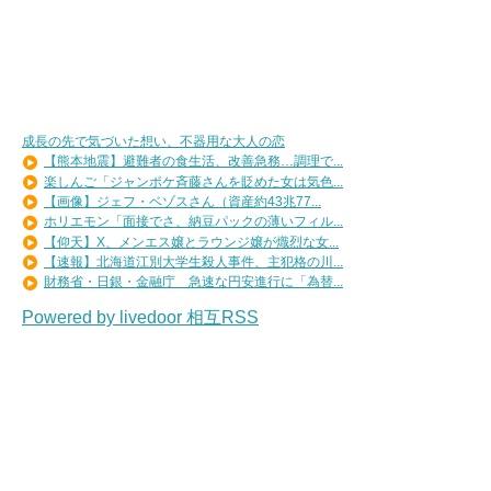
成長の先で気づいた想い、不器用な大人の恋
【熊本地震】避難者の食生活、改善急務…調理で...
楽しんご「ジャンポケ斉藤さんを貶めた女は気色...
【画像】ジェフ・ベゾスさん（資産約43兆77...
ホリエモン「面接でさ、納豆パックの薄いフィル...
【仰天】X、メンエス嬢とラウンジ嬢が熾烈な女...
【速報】北海道江別大学生殺人事件、主犯格の川...
財務省・日銀・金融庁 急速な円安進行に「為替...
Powered by livedoor 相互RSS