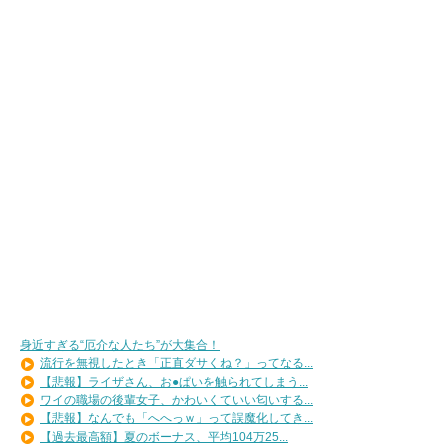
身近すぎる“厄介な人たち”が大集合！
流行を無視したとき「正直ダサくね？」ってなる...
【悲報】ライザさん、お●ぱいを触られてしまう...
ワイの職場の後輩女子、かわいくていい匂いする...
【悲報】なんでも「へへっｗ」って誤魔化してき...
【過去最高額】夏のボーナス、平均104万25...