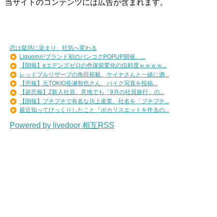
当サイトのコンテンツには広告が含まれます。
恋は疑惑に染まり、狂気へ変わる
Liquemがブランド初のバンコクPOPUP開催、...
【朗報】eエデンズゼロの色保留変化の信頼度ｗｗｗｗ...
レッドブルリザーブの角田裕毅、ケイナさんと一緒に酒...
【悲報】元TOKIO長瀬智也さん、バイク写真を投稿...
【超悲報】Z新入社員、意地でも「9月の社員旅行」の...
【朗報】プチプチで有名な川上産業、社名を「プチプチ...
最近知ってびっくりしたこと『ポカリスエットを作るの...
Powered by livedoor 相互RSS