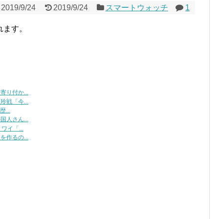
2019/9/24
2019/9/24
スマートウォッチ
1
れます。
り付か...
戦「今...
...
人さん...
イ「...
作るの...