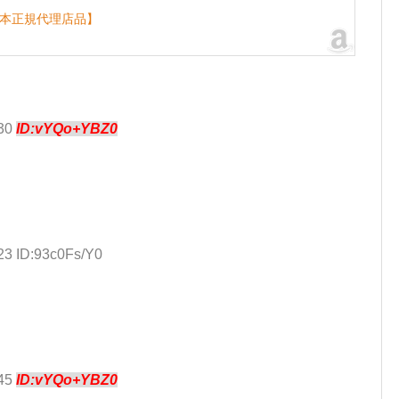
 【日本正規代理店品】
.30
ID:vYQo+YBZ0
23 ID:93c0Fs/Y0
.45
ID:vYQo+YBZ0