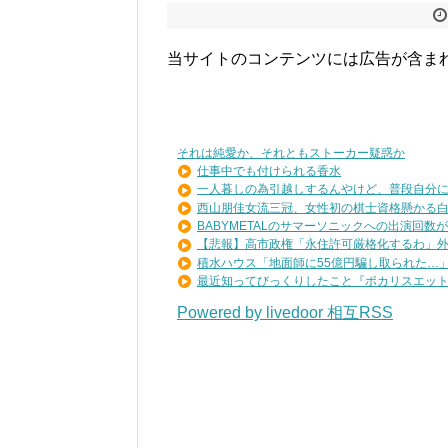
当サイトのコンテンツには広告が含ま
それは純愛か、それともストーカー疑惑か
仕事中でも付けられる香水
一人暮しの為引越しするんやけど、普段自分に寄
西山朋佳女流三冠、女性初の棋士資格懸かる白玲
BABYMETALのサマーソニックへの出演回数が歴
【悲報】高市政権「永住許可厳格化するわ」外国
積水ハウス「地面師に55億円騙し取られた…」ワ
最近知ってびっくりしたこと『ポカリスエットを
Powered by livedoor 相互RSS