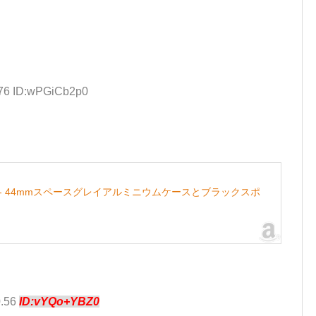
.76 ID:wPGiCb2p0
GPSモデル)- 44mmスペースグレイアルミニウムケースとブラックスポ
0.56
ID:vYQo+YBZ0