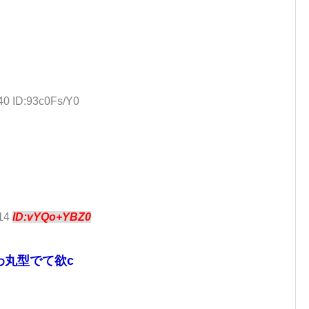
40 ID:93c0Fs/Y0
.14
ID:vYQo+YBZ0
わ丸型でて欲c