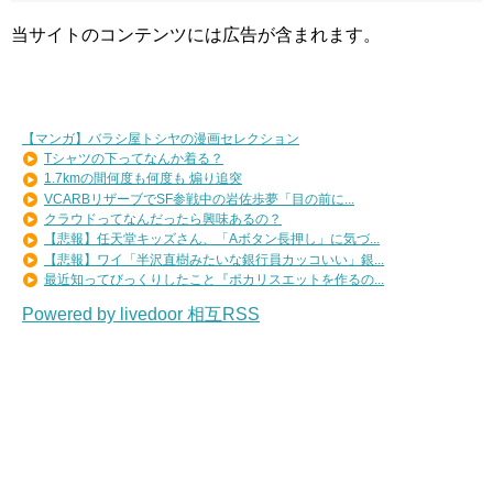
当サイトのコンテンツには広告が含まれます。
【マンガ】バラシ屋トシヤの漫画セレクション
Tシャツの下ってなんか着る？
1.7kmの間何度も何度も 煽り追突
VCARBリザーブでSF参戦中の岩佐歩夢「目の前に...
クラウドってなんだったら興味あるの？
【悲報】任天堂キッズさん、「Aボタン長押し」に気づ...
【悲報】ワイ「半沢直樹みたいな銀行員カッコいい」銀...
最近知ってびっくりしたこと『ポカリスエットを作るの...
Powered by livedoor 相互RSS