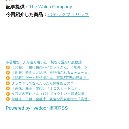
記事提供：
The Watch Company
今回紹介した商品：
パテックフィリップ
不器用な二人が辿り着いた、切なく温かい恋物語
【悲報】 飛行機のパイロットさん、「駅弁」を...
【朗報】菅直人元総理、再評価されるｗｗｗｗｗ...
【悲報】ゲーム配信者さん、家賃8万円の部屋で...
クラウドってなんだったら興味あるの？
【画像】森高千里(55) 「ミニスカートはと...
女芸人の吉住さん（36）メイクしたら普通に美...
財務省・日銀・金融庁 急速な円安進行に「為替...
Powered by livedoor 相互RSS