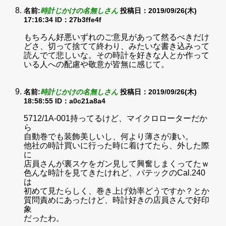
名前:
時計じかけの名無しさん
投稿日：2019/09/26(木)
17:16:34
ID：27b3ffe4f
もちろん好悪いずれのご意見があって然るべきだけ
どさ、切って捨てて終わり、みたいな書き込みって
読んでて悲しいな。その時計を好きな人とか作って
いる人への配慮や敬意が皆無に感じて。
名前:
時計じかけの名無しさん
投稿日：2019/09/26(木)
18:58:55
ID：a0c21a8a4
5712/1A-001持ってるけど、マイクロローターだか
ら
自動巻でも装飾美しいし、何より薄さが凄い。
他社の時計買いに行った時に着けてたら、外した際
に
店員さんが裏スケをガン見して興奮しまくってたｗ
色んな時計を見てきたけれど、パテックのCal.240
は
初めて見たらしく、巻き上げ効率どうですか？とか
質問責めにあったけど、時計好きの店員さんで好印
象
だったわ。