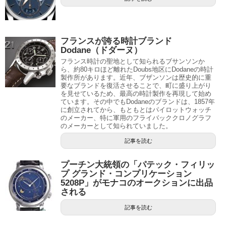
フランスが誇る時計ブランド
Dodane（ドダーヌ）
フランス時計の聖地として知られるブサンソンか
ら、約80キロほど離れたDoubs地区にDodaneの時計
製作所があります。近年、ブザンソンは歴史的に重
要なブランドを復活させることで、町に盛り上がり
を見せているため、最高の時計製作を再現して始め
ています。その中でもDodaneのブランドは、1857年
に創立されてから、もともとはパイロットウォッチ
のメーカー、特に軍用のフライバッククロノグラフ
のメーカーとして知られていました。
記事を読む
プーチン大統領の「パテック・フィリッ
プ グランド・コンプリケーション
5208P」がモナコのオークションに出品
される
記事を読む