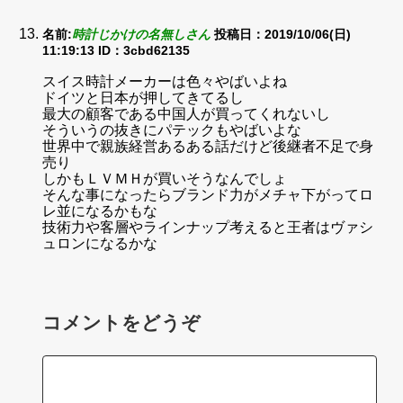
名前:
時計じかけの名無しさん
投稿日：2019/10/06(日)
11:19:13
ID：3cbd62135
スイス時計メーカーは色々やばいよね
ドイツと日本が押してきてるし
最大の顧客である中国人が買ってくれないし
そういうの抜きにパテックもやばいよな
世界中で親族経営あるある話だけど後継者不足で身
売り
しかもＬＶＭＨが買いそうなんでしょ
そんな事になったらブランド力がメチャ下がってロ
レ並になるかもな
技術力や客層やラインナップ考えると王者はヴァシ
ュロンになるかな
コメントをどうぞ