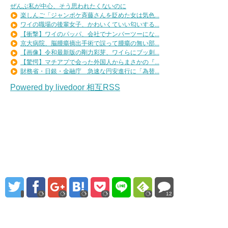
ぜんぶ私が中心、そう思われたくないのに
楽しんご「ジャンポケ斉藤さんを貶めた女は気色...
ワイの職場の後輩女子、かわいくていい匂いする...
【衝撃】ワイのパッパ、会社でナンバーツーにな...
京大病院、脳腫瘍摘出手術で誤って腫瘍の無い部...
【画像】令和最新版の剛力彩芽、ワイらにブッ刺...
【驚愕】マチアプで会った外国人からまさかの『...
財務省・日銀・金融庁 急速な円安進行に「為替...
Powered by livedoor 相互RSS
12