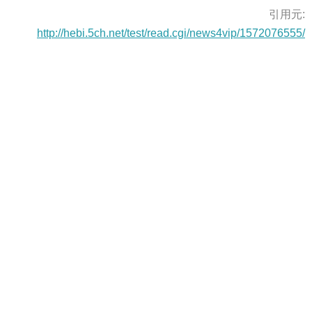
引用元:
http://hebi.5ch.net/test/read.cgi/news4vip/1572076555/