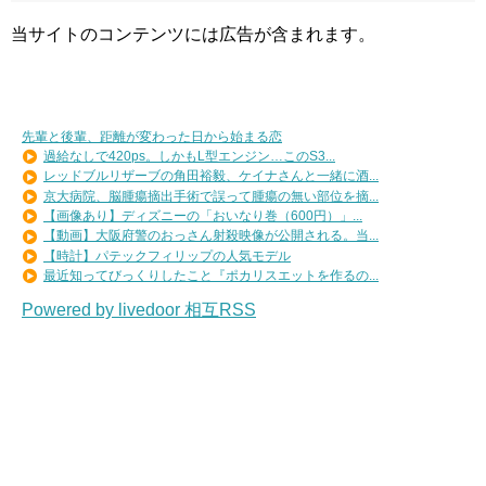
当サイトのコンテンツには広告が含まれます。
先輩と後輩、距離が変わった日から始まる恋
過給なしで420ps。しかもL型エンジン…このS3...
レッドブルリザーブの角田裕毅、ケイナさんと一緒に酒...
京大病院、脳腫瘍摘出手術で誤って腫瘍の無い部位を摘...
【画像あり】ディズニーの「おいなり巻（600円）」...
【動画】大阪府警のおっさん射殺映像が公開される。当...
【時計】パテックフィリップの人気モデル
最近知ってびっくりしたこと『ポカリスエットを作るの...
Powered by livedoor 相互RSS