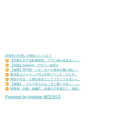
好青年の片思いが壊れていくまで
【悲報】女子自転車競技、ブラに綿を詰めまくっ...
【悲報】Amazon、デザイン改悪か
【速報】専門家「イオンモール熊本の爆心地に”...
鹿児島ユナイテッドFCがFWフアンマ・デルガ...
岡田斗司夫「人間の本音としてブサイクを見たら...
【画像】「マスク美人さん、また我々を欺く」←...
財務省・日銀・金融庁 急速な円安進行に「為替...
Powered by livedoor 相互RSS