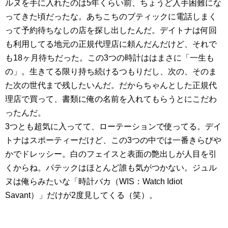
ルヌを手に入れたのは5年くらい前、ちょうど入手困難にな
ってきた頃だったな。あちこちのブティックに電話しまく
って予約待ちなしの店を探し出したんだ。デイトナは何回
も利用してる地元の正規代理店に頼んだんだけど、それで
も18ヶ月待ちだった。この3つの時計ははまさに「一生も
の」。生きてる限り持ち続けるつもりだし、次の、そのま
た次の世代まで残したいんだ。だからちゃんとした正規代
理店で買って、書類に俺の名前を入れてもらうとにこだわ
ったんだ。
3つとも超気に入ってて、ローテーションで使ってる。デイ
トナはスポーティーだけど、この3つの中では一番きらびや
かでドレッシー。白のフェイスと表面の艶出しが人目を引
くからね。パテックはほとんど誰も気がつかない。ジュル
ヌは俺らみたいな「時計バカ（WIS：Watch Idiot
Savant）」だけが2度見してくる（笑）。