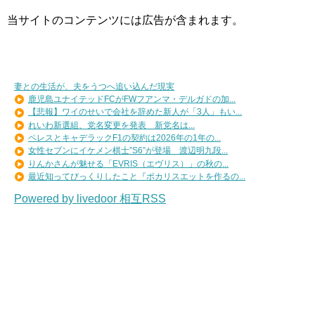
当サイトのコンテンツには広告が含まれます。
妻との生活が、夫をうつへ追い込んだ現実
鹿児島ユナイテッドFCがFWフアンマ・デルガドの加...
【悲報】ワイのせいで会社を辞めた新人が「3人」もい...
れいわ新選組、党名変更を発表 新党名は...
ペレスとキャデラックF1の契約は2026年の1年の...
女性セブンにイケメン棋士”S6”が登場 渡辺明九段...
りんかさんが魅せる「EVRIS（エヴリス）」の秋の...
最近知ってびっくりしたこと『ポカリスエットを作るの...
Powered by livedoor 相互RSS