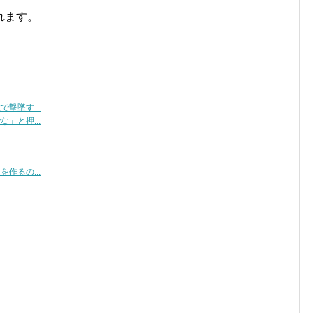
れます。
撃墜す...
」と押...
作るの...