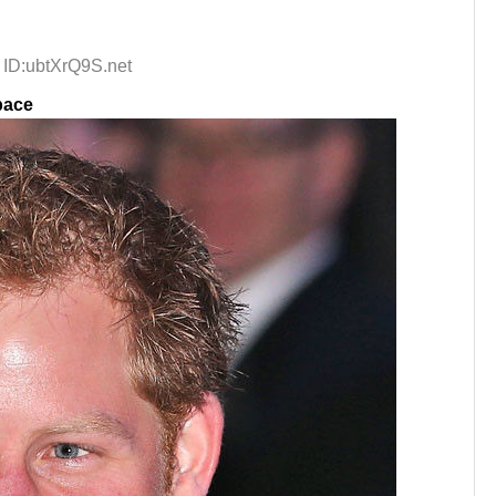
 ID:ubtXrQ9S.net
pace