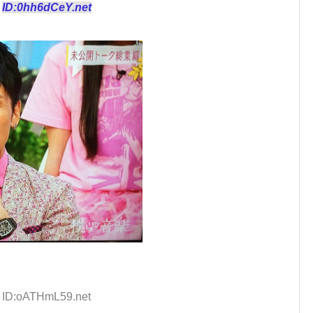
8
ID:0hh6dCeY.net
0 ID:oATHmL59.net