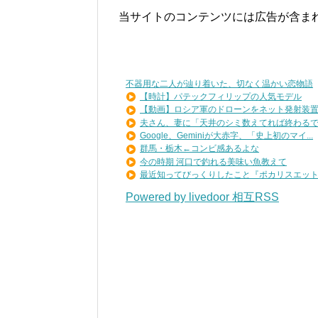
当サイトのコンテンツには広告が含ま
不器用な二人が辿り着いた、切なく温かい恋物語
【時計】パテックフィリップの人気モデル
【動画】ロシア軍のドローンをネット発射装置で
夫さん、妻に「天井のシミ数えてれば終わるでな
Google、Geminiが大赤字、「史上初のマイ...
群馬・栃木←コンビ感あるよな
今の時期 河口で釣れる美味い魚教えて
最近知ってびっくりしたこと『ポカリスエットを
Powered by livedoor 相互RSS