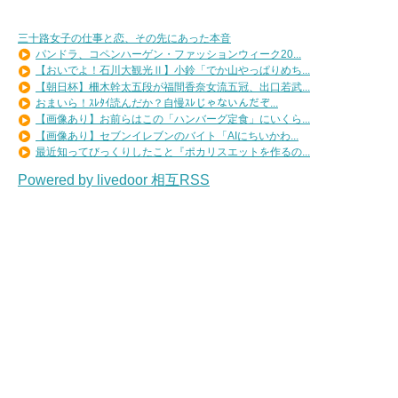
三十路女子の仕事と恋、その先にあった本音
パンドラ、コペンハーゲン・ファッションウィーク20...
【おいでよ！石川大観光Ⅱ】小鈴「でか山やっぱりめち...
【朝日杯】柵木幹太五段が福間香奈女流五冠、出口若武...
おまいら！ｽﾚﾀｲ読んだか？自慢ｽﾚじゃないんだぞ...
【画像あり】お前らはこの「ハンバーグ定食」にいくら...
【画像あり】セブンイレブンのバイト「AIにちいかわ...
最近知ってびっくりしたこと『ポカリスエットを作るの...
Powered by livedoor 相互RSS