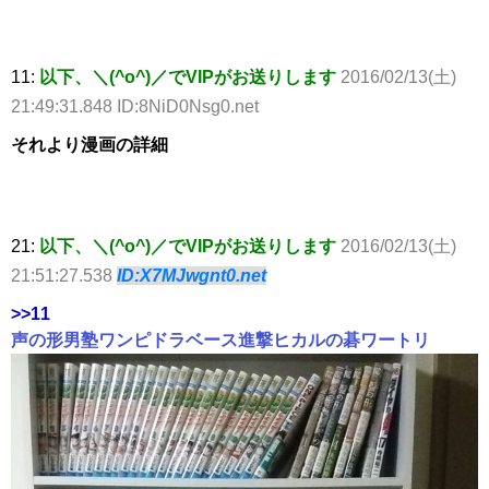
11:
以下、＼(^o^)／でVIPがお送りします
2016/02/13(土)
21:49:31.848 ID:8NiD0Nsg0.net
それより漫画の詳細
21:
以下、＼(^o^)／でVIPがお送りします
2016/02/13(土)
21:51:27.538
ID:X7MJwgnt0.net
>>11
声の形男塾ワンピドラベース進撃ヒカルの碁ワートリ