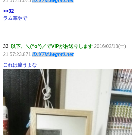
21:57:41.075
ID:X7MJwgnt0.net
>>32
ラム革やで
33:
以下、＼(^o^)／でVIPがお送りします
2016/02/13(土)
21:57:23.871
ID:X7MJwgnt0.net
これは違うよな