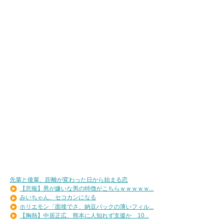
先輩と後輩、距離が変わった日から始まる恋
【悲報】男が嫌いな男の特徴がこちらｗｗｗｗｗ...
みいちゃん、セコカンになる
ホリエモン「面接でさ、納豆パックの薄いフィル...
【胸熱】中居正広、熊本に人知れず支援か 10...