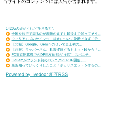
当サイトのコンテンツには広告が含まれます。
1420gの娘がくれた“生きる力”。
全国を旅行で周るのが趣味の奴でも最後まで残ってそう...
ウィリアムズのサインツ、将来について決断できず「分...
【悲報】Google、Geminiのせいで史上初の...
【悲報】ラッパーさん、札束披露するもネット民から「...
FC東京開幕戦でのDF長友佑都の“挨拶”、スポニチ...
Liquemがブランド初のバンコクPOPUP開催、...
最近知ってびっくりしたこと『ポカリスエットを作るの...
Powered by livedoor 相互RSS