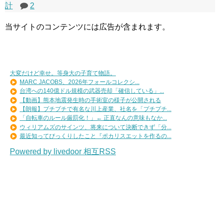
計
2
当サイトのコンテンツには広告が含まれます。
大変だけど幸せ。等身大の子育て物語。
MARC JACOBS、2026年フォールコレクシ...
台湾への140億ドル規模の武器売却「確信している」...
【動画】熊本地震発生時の手術室の様子が公開される
【朗報】プチプチで有名な川上産業、社名を「プチプチ...
「自転車のルール厳罰化！」← 正直なんの意味もなか...
ウィリアムズのサインツ、将来について決断できず「分...
最近知ってびっくりしたこと『ポカリスエットを作るの...
Powered by livedoor 相互RSS