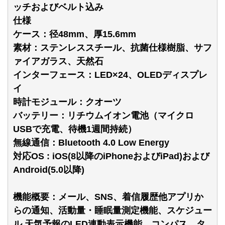
ッチおよびベルト込み
仕様
ケース：径48mm、厚15.6mm
素材：ステンレススチール、抗菌仕様樹脂、サフ
ァイアガラス、天然石
インターフェース：LED×24、OLEDディスプレ
イ
時計モジュール：クオーツ
バッテリー：リチウムイオン電池（マイクロ
USBで充電、待機1週間持続）
無線通信：Bluetooth 4.0 Low Energy
対応OS : iOS(8以降のiPhoneおよびiPad)および
Android(5.0以降)
機能概要：メール、SNS、着信履歴他アプリか
らの通知、活動量・睡眠量測定機能、スケジュー
ル 天気予報のLED連動表示機能、コンパス、タ