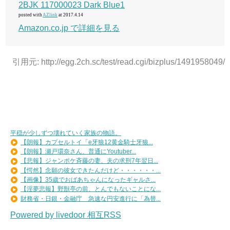
2BJK 117000023 Dark Blue1
posted with
AZlink
at 2017.4.14
Amazon.co.jp で詳細を見る
引用元: http://egg.2ch.sc/test/read.cgi/bizplus/1491958049/
平穏が少しずつ壊れていく家族の物語。
【朗報】カプセルトイ「e牙狼12黄金騎士牙狼...
【朗報】瀬戸環奈さん、普通にYoutuber...
【悲報】ジャンポケ斉藤の妻、夫の求刑7年翌日...
【愕然】念願の彼女できたんだけど・・・・・・...
【画像】35歳でおばあちゃんになったギャルさ...
【淫夢悲報】野獣亭の前、とんでもないことにな...
財務省・日銀・金融庁 急速な円安進行に「為替...
Powered by livedoor 相互RSS