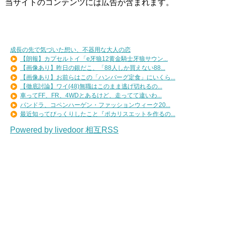
当サイトのコンテンツには広告が含まれます。
成長の先で気づいた想い、不器用な大人の恋
【朗報】カプセルトイ「e牙狼12黄金騎士牙狼サウン...
【画像あり】昨日の銀だこ、「88人しか買えない88...
【画像あり】お前らはこの「ハンバーグ定食」にいくら...
【徹底討論】ワイ(48)無職はこのまま逃げ切れるの...
車ってFF、FR、4WDとあるけど、走ってて違いわ...
パンドラ、コペンハーゲン・ファッションウィーク20...
最近知ってびっくりしたこと『ポカリスエットを作るの...
Powered by livedoor 相互RSS