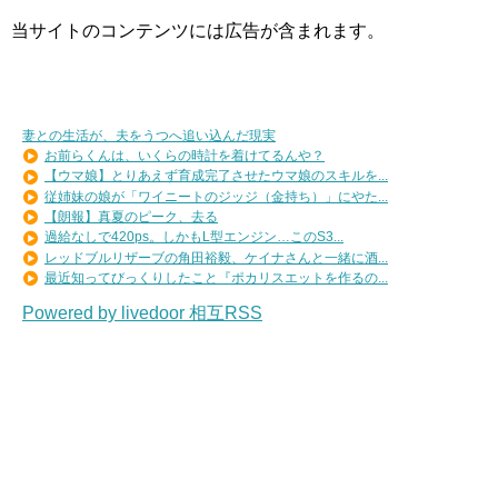
当サイトのコンテンツには広告が含まれます。
妻との生活が、夫をうつへ追い込んだ現実
お前らくんは、いくらの時計を着けてるんや？
【ウマ娘】とりあえず育成完了させたウマ娘のスキルを...
従姉妹の娘が「ワイニートのジッジ（金持ち）」にやた...
【朗報】真夏のピーク、去る
過給なしで420ps。しかもL型エンジン…このS3...
レッドブルリザーブの角田裕毅、ケイナさんと一緒に酒...
最近知ってびっくりしたこと『ポカリスエットを作るの...
Powered by livedoor 相互RSS