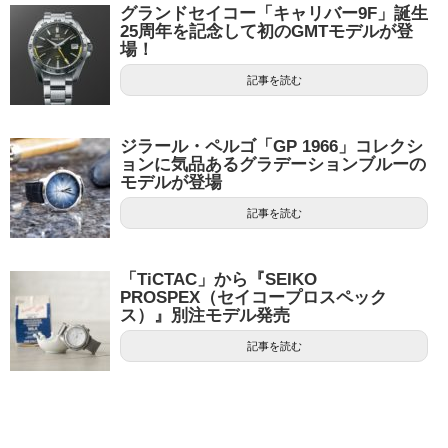
グランドセイコー「キャリバー9F」誕生
25周年を記念して初のGMTモデルが登
場！
記事を読む
ジラール・ペルゴ「GP 1966」コレクシ
ョンに気品あるグラデーションブルーの
モデルが登場
記事を読む
「TiCTAC」から『SEIKO
PROSPEX（セイコープロスペック
ス）』別注モデル発売
記事を読む