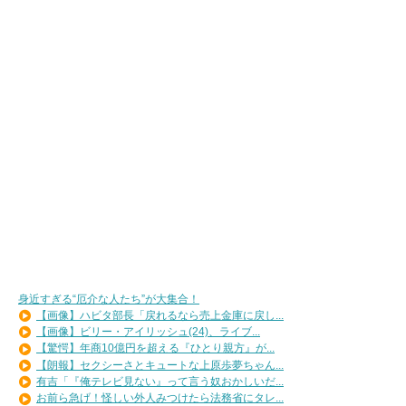
身近すぎる“厄介な人たち”が大集合！
【画像】ハビタ部長「戻れるなら売上金庫に戻し...
【画像】ビリー・アイリッシュ(24)、ライブ...
【驚愕】年商10億円を超える『ひとり親方』が...
【朗報】セクシーさとキュートな上原歩夢ちゃん...
有吉「『俺テレビ見ない』って言う奴おかしいだ...
お前ら急げ！怪しい外人みつけたら法務省にタレ...