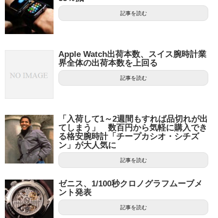
記事を読む
Apple Watch出荷本数、スイス腕時計業
界全体の出荷本数を上回る
記事を読む
「入荷して1～2週間もすれば品切れが出
てしまう」 数百円から気軽に購入でき
る格安腕時計「チープカシオ・シチズ
ン」が大人気に
記事を読む
ゼニス、1/100秒クロノグラフムーブメ
ント発表
記事を読む