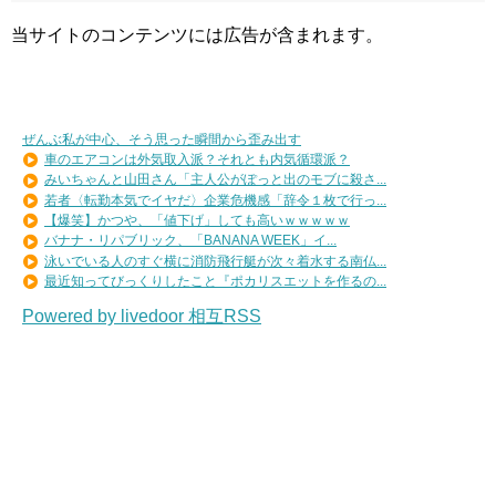
当サイトのコンテンツには広告が含まれます。
ぜんぶ私が中心、そう思った瞬間から歪み出す
車のエアコンは外気取入派？それとも内気循環派？
みいちゃんと山田さん「主人公がぽっと出のモブに殺さ...
若者〈転勤本気でイヤだ〉企業危機感「辞令１枚で行っ...
【爆笑】かつや、「値下げ」しても高いｗｗｗｗｗ
バナナ・リパブリック、「BANANA WEEK」イ...
泳いでいる人のすぐ横に消防飛行艇が次々着水する南仏...
最近知ってびっくりしたこと『ポカリスエットを作るの...
Powered by livedoor 相互RSS