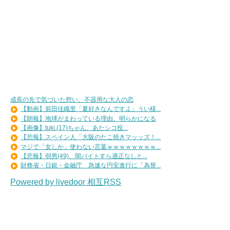
成長の先で気づいた想い、不器用な大人の恋
【動画】前田佳織里「夏好きなんですよ」うい様...
【朗報】地球がまわっている理由、明らかになる
【画像】tuki.(17)ちゃん、あたシコ投...
【悲報】スペイン人「大阪のたこ焼きマッッズ！...
マジで「女しか」使わない言葉ｗｗｗｗｗｗｗｗ...
【悲報】弱男(49)、闇バイトすら適正なしと...
財務省・日銀・金融庁 急速な円安進行に「為替...
Powered by livedoor 相互RSS