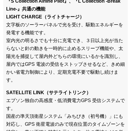
『S Collection Airline Pilot』、『L Collection -Break
Line-』共通の機能
LIGHT CHARGE（ライトチャージ）
⽂字板のソーラーパネルで光を受け、駆動エネルギーを
発電する機能です。
室内光の明るさでも⼗分に充電でき、３⽇以上光が当た
らないと針の動きを⼀時的に⽌めるスリープ機能や、太
陽光を捕捉して屋内外どちらの環境にいるかを識別し、
屋内ではGPS 電波の受信をストップさせるなど、きめ細
かい省電⼒制御により、定期充電不要で駆動し続けま
す。
SATELLITE LINK（サテライトリンク）
エプソン独⾃の⾼感度・低消費電⼒GPS 受信システムで
す。
国産の準天頂衛星システム「みちびき（初号機）」にも
対応し、GPS 衛星電波のみで現在位置のタイムゾーンを