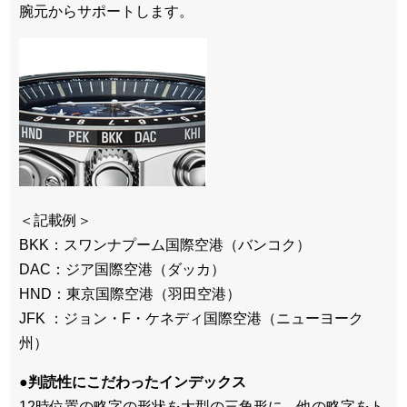
腕元からサポートします。
＜記載例＞
BKK：スワンナプーム国際空港（バンコク）
DAC：ジア国際空港（ダッカ）
HND：東京国際空港（羽田空港）
JFK ：ジョン・F・ケネディ国際空港（ニューヨーク
州）
●判読性にこだわったインデックス
12時位置の略字の形状を大型の三角形に、他の略字をト