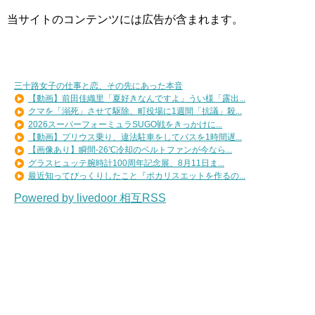
当サイトのコンテンツには広告が含まれます。
三十路女子の仕事と恋、その先にあった本音
【動画】前田佳織里「夏好きなんですよ」うい様「露出...
クマを「溺死」させて駆除、町役場に1週間「抗議」殺...
2026スーパーフォーミュラSUGO戦をきっかけに...
【動画】プリウス乗り、違法駐車をしてバスを1時間遅...
【画像あり】瞬間-26℃冷却のベルトファンが今なら...
グラスヒュッテ腕時計100周年記念展、8月11日ま...
最近知ってびっくりしたこと『ポカリスエットを作るの...
Powered by livedoor 相互RSS