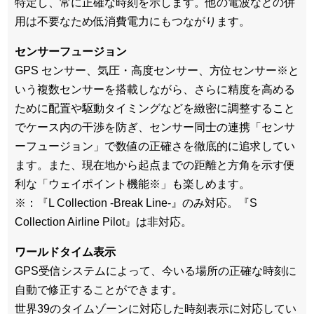
特定し、常に正確な時刻を⽰します。他の電波などの併
⽤は不要なため低消費電⼒にもつながります。
センサーフュージョン
GPS センサー、気圧・⾼度センサー、⽅位センサー※と
いう複数センサーを搭載しながら、さらに精度を⾼める
ために配置や駆動タイミングなどを緻密に調整すること
でケース内の⼲渉を防ぎ、センサー同⼠の連携「センサ
ーフュージョン」で数値の正確さを徹底的に追求してい
ます。また、現在地から起点までの距離と⽅⾓を⽰す便
利な「ウェイポイント機能※」も楽しめます。
※：『L Collection -Break Line-』のみ対応。『S
Collection Airline Pilot』は非対応。
ワールドタイム表示
GPS受信システムによって、今いる場所の正確な時刻に
自動で修正することができます。
世界39のタイムゾーンに対応した時刻表示に対応してい