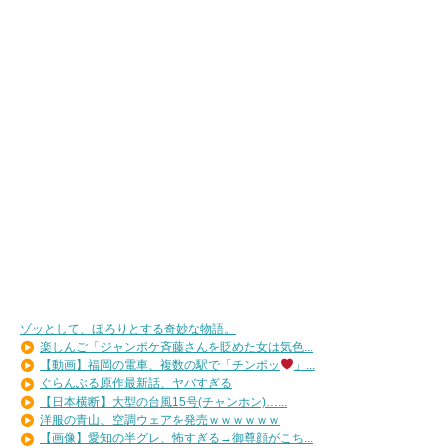
ゾッとして、ほろりとする奇妙な物語。
楽しんご「ジャンポケ斉藤さんを貶めた女は気色...
【動画】福岡の電車、複数の駅で「チンポッ
」...
ぐらんぶる原作最新話、ヤバすぎる
【日本横断】大型の台風15号(チャンホン)…...
洋服の青山、空調ウェアを発売ｗｗｗｗｗｗ
【画像】愛知の半グレ、怖すぎる→御尊顔がこち...