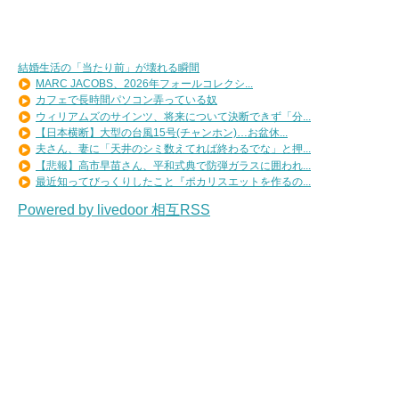
結婚生活の「当たり前」が壊れる瞬間
MARC JACOBS、2026年フォールコレクシ...
カフェで長時間パソコン弄っている奴
ウィリアムズのサインツ、将来について決断できず「分...
【日本横断】大型の台風15号(チャンホン)…お盆休...
夫さん、妻に「天井のシミ数えてれば終わるでな」と押...
【悲報】高市早苗さん、平和式典で防弾ガラスに囲われ...
最近知ってびっくりしたこと『ポカリスエットを作るの...
Powered by livedoor 相互RSS