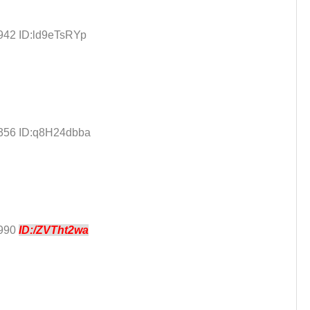
942 ID:ld9eTsRYp
.356 ID:q8H24dbba
.990
ID:/ZVTht2wa