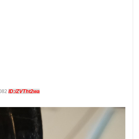
.082
ID:/ZVTht2wa