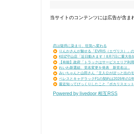
当サイトのコンテンツには広告が含ま
恋は疑惑に染まり、狂気へ変わる
りんかさんが魅せる「EVRIS（エヴリス）」の秋
KEIZ守山店「近日動きます！8月7日に重大告知！
【有能】政府「トラックはサービスエリア利用有
れいわ新選組、党名変更を発表 新党名は...
みいちゃんと山田さん「主人公がぽっと出のモブ
ペレスとキャデラックF1の契約は2026年の1年の
最近知ってびっくりしたこと『ポカリスエットを
Powered by livedoor 相互RSS