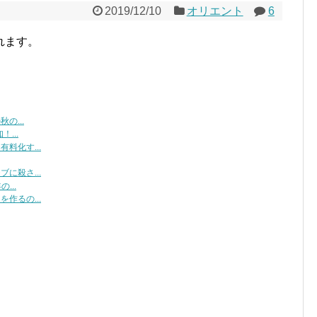
2019/12/10
オリエント
6
れます。
の...
...
料化す...
に殺さ...
...
作るの...