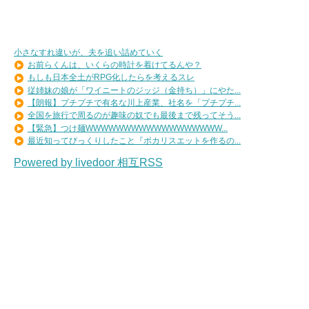
小さなすれ違いが、夫を追い詰めていく
お前らくんは、いくらの時計を着けてるんや？
もしも日本全土がRPG化したらを考えるスレ
従姉妹の娘が「ワイニートのジッジ（金持ち）」にやた...
【朗報】プチプチで有名な川上産業、社名を「プチプチ...
全国を旅行で周るのが趣味の奴でも最後まで残ってそう...
【緊急】つけ麺WWWWWWWWWWWWWWWWWW...
最近知ってびっくりしたこと『ポカリスエットを作るの...
Powered by livedoor 相互RSS