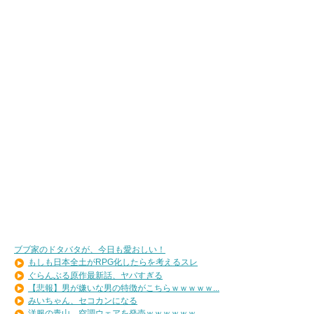
ブブ家のドタバタが、今日も愛おしい！
もしも日本全土がRPG化したらを考えるスレ
ぐらんぶる原作最新話、ヤバすぎる
【悲報】男が嫌いな男の特徴がこちらｗｗｗｗｗ...
みいちゃん、セコカンになる
洋服の青山、空調ウェアを発売ｗｗｗｗｗｗ