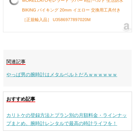
MORELLATOモレラート ラバー 時計ベルト 生活防水
BIKING バイキング 20mm イエロー 交換用工具付き
［正規輸入品］ U3586977897020M
関連記事
やっぱ男の腕時計はメタルベルトだろｗｗｗｗｗｗ
おすすめ記事
カリトケの登録方法とプラン別の月額料金・ラインナッ
プまとめ。腕時計レンタルで最高の時計ライフを！