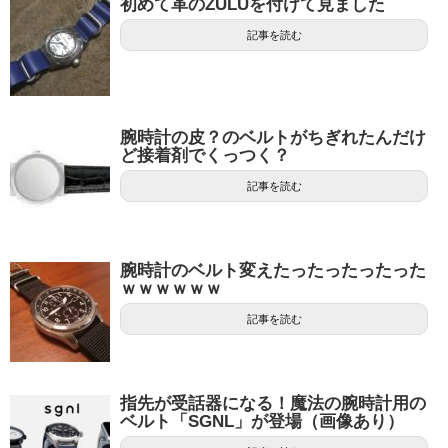
初めて革のZULUを付けて見ました
記事を読む
腕時計の皮？のベルトがちぎれたんだけ
ど接着剤でくっつく？
記事を読む
腕時計のベルト変えたったったったった
ｗｗｗｗｗｗ
記事を読む
指先が受話器になる！魔法の腕時計用の
ベルト「SGNL」が登場（画像あり）