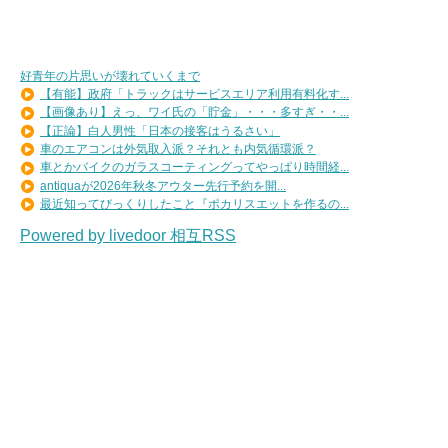
好青年の片思いが壊れていくまで
【有能】政府「トラックはサービスエリア利用有料化す...
【画像あり】えっ、ワイ氏の「貯金」・・・多すぎ・・...
【正論】白人男性「日本の接客はうるさい」
車のエアコンは外気取入派？それとも内気循環派？
車とかバイクのガラスコーティングってやっぱり時間経...
antiquaが2026年秋冬アウター先行予約を開...
最近知ってびっくりしたこと『ポカリスエットを作るの...
Powered by livedoor 相互RSS