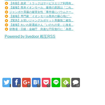
【有能】政府「トラックはサービスエリア利用有...
【速報】熊本イオンモール、爆発の原因は『これ...
ジャンポケ斉藤の被害女性「事件後にバウムクー...
【速報】専門家「イオンモール熊本の爆心地に”...
【緊急】お笑いジャングルポケット斉藤慎二被告...
【速報】れいわ新選組さん「いのちの党」に改名...
財務省・日銀・金融庁 急速な円安進行に「為替...
Powered by livedoor 相互RSS
15