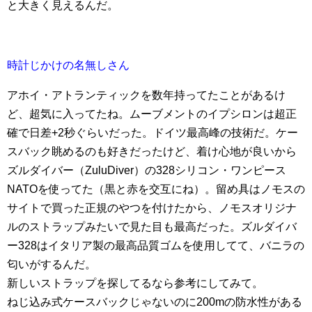
と大きく見えるんだ。
時計じかけの名無しさん
アホイ・アトランティックを数年持ってたことがあるけ
ど、超気に入ってたね。ムーブメントのイプシロンは超正
確で日差+2秒ぐらいだった。ドイツ最高峰の技術だ。ケー
スバック眺めるのも好きだったけど、着け心地が良いから
ズルダイバー（ZuluDiver）の328シリコン・ワンピース
NATOを使ってた（黒と赤を交互にね）。留め具はノモスの
サイトで買った正規のやつを付けたから、ノモスオリジナ
ルのストラップみたいで見た目も最高だった。ズルダイバ
ー328はイタリア製の最高品質ゴムを使用してて、バニラの
匂いがするんだ。
新しいストラップを探してるなら参考にしてみて。
ねじ込み式ケースバックじゃないのに200mの防水性がある