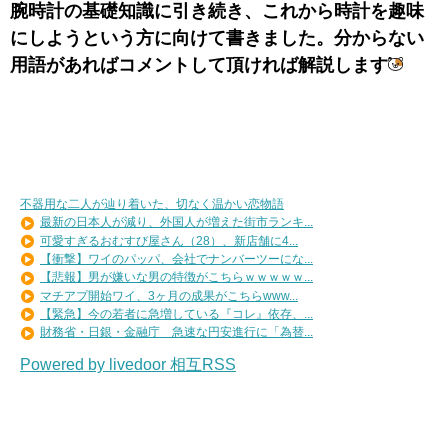
腕時計の基礎知識に引き続き、これから時計を趣味
にしようという方に向けて書きました。分からない
用語があればコメントして頂ければ解説します
不器用な二人が辿り着いた、切なく温かい恋物語
最新の日本人が減り、外国人が増えた街市ランキ...
可愛すぎるおむすび屋さん（28）、新店舗に4...
【衝撃】ワイのパッパ、会社でナンバーツーにな...
【悲報】男が嫌いな男の特徴がこちらｗｗｗｗｗ...
マチアプ開始ワイ、3ヶ月の成果がこちらwww...
【緊急】今の若者に急増している『コレ』依存、...
財務省・日銀・金融庁 急速な円安進行に「為替...
Powered by livedoor 相互RSS