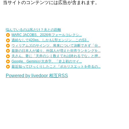
当サイトのコンテンツには広告が含まれます。
悩んでいるのは私だけ？夫との距離
MARC JACOBS、2026年フォールコレクシ...
過給なしで420ps。しかもL型エンジン…このS3...
ウィリアムズのサインツ、将来について決断できず「分...
最新の日本人が減り、外国人が増えた街市ランキングを...
夫さん、妻に「天井のシミ数えてれば終わるでな」と押...
Google、Geminiが大赤字、「史上初のマイ...
最近知ってびっくりしたこと『ポカリスエットを作るの...
Powered by livedoor 相互RSS