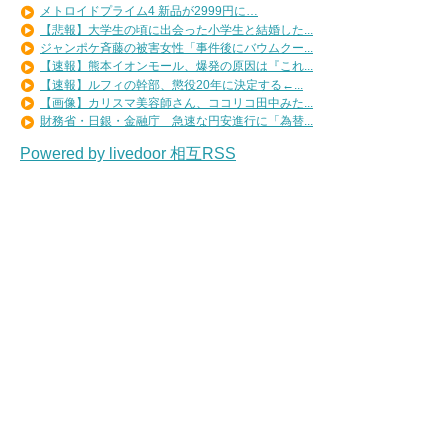
メトロイドプライム4 新品が2999円に…
【悲報】大学生の頃に出会った小学生と結婚した...
ジャンポケ斉藤の被害女性「事件後にバウムクー...
【速報】熊本イオンモール、爆発の原因は『これ...
【速報】ルフィの幹部、懲役20年に決定する←...
【画像】カリスマ美容師さん、ココリコ田中みた...
財務省・日銀・金融庁 急速な円安進行に「為替...
Powered by livedoor 相互RSS