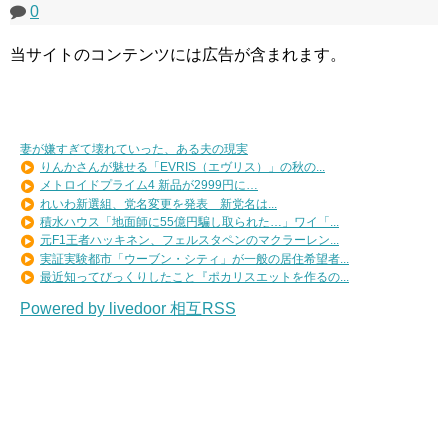
0
当サイトのコンテンツには広告が含まれます。
妻が嫌すぎて壊れていった、ある夫の現実
りんかさんが魅せる「EVRIS（エヴリス）」の秋の...
メトロイドプライム4 新品が2999円に…
れいわ新選組、党名変更を発表 新党名は...
積水ハウス「地面師に55億円騙し取られた…」ワイ「...
元F1王者ハッキネン、フェルスタペンのマクラーレン...
実証実験都市「ウーブン・シティ」が一般の居住希望者...
最近知ってびっくりしたこと『ポカリスエットを作るの...
Powered by livedoor 相互RSS