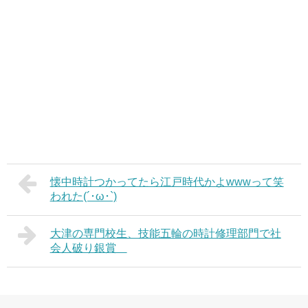
懐中時計つかってたら江戸時代かよwwwって笑
われた(´･ω･`)
大津の専門校生、技能五輪の時計修理部門で社
会人破り銀賞