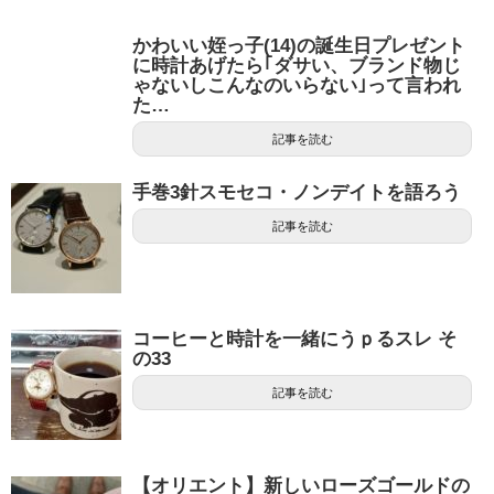
かわいい姪っ子(14)の誕生日プレゼント
に時計あげたら｢ダサい、ブランド物じ
ゃないしこんなのいらない｣って言われ
た…
記事を読む
手巻3針スモセコ・ノンデイトを語ろう
記事を読む
コーヒーと時計を一緒にうｐるスレ そ
の33
記事を読む
【オリエント】新しいローズゴールドの