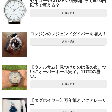
セイコーやCITIZENの腕時計って5000円
以下で買える？
記事を読む
ロンジンのレジェンドダイバーを購入！
記事を読む
【ウォルサム】見つけたのは蚤の市、つ
いにオーバーホール完了。117年の歴
史。
記事を読む
【タグホイヤー】万年筆とアクアレーサ
ー