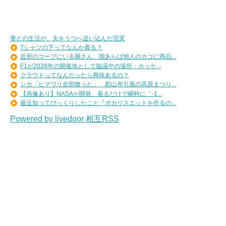
妻との生活が、夫をうつへ追い込んだ現実
Tシャツの下ってなんか着る？
近所のコープにいる爺さん、隙あらば他人のカゴに商品...
F1が2028年の開催地として協議中の場所：ホッケ...
クラウドってなんだったら興味あるの？
シカ「ヒマワリ全部喰った」 郡山布引風の高原まつり...
【画像あり】NASAが開発、着るだけで瞬時に「-1...
最近知ってびっくりしたこと『ポカリスエットを作るの...
Powered by livedoor 相互RSS