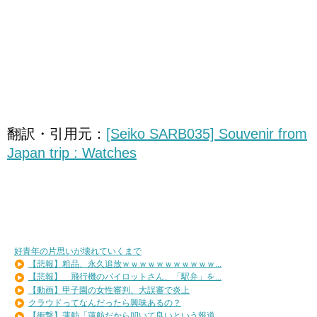
翻訳・引用元：
[Seiko SARB035] Souvenir from
Japan trip : Watches
好青年の片思いが壊れていくまで
【悲報】粗品、永久追放ｗｗｗｗｗｗｗｗｗｗｗ...
【悲報】 飛行機のパイロットさん、「駅弁」を...
【動画】甲子園の女性審判、大誤審で炎上
クラウドってなんだったら興味あるの？
【衝撃】蓮舫「蓮舫だから叩いて良いという報道...