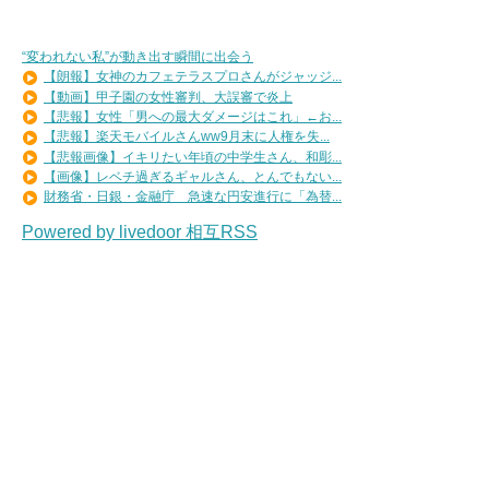
“変われない私”が動き出す瞬間に出会う
【朗報】女神のカフェテラスプロさんがジャッジ...
【動画】甲子園の女性審判、大誤審で炎上
【悲報】女性「男への最大ダメージはこれ」←お...
【悲報】楽天モバイルさんww9月末に人権を失...
【悲報画像】イキリたい年頃の中学生さん、和彫...
【画像】レベチ過ぎるギャルさん、とんでもない...
財務省・日銀・金融庁 急速な円安進行に「為替...
Powered by livedoor 相互RSS