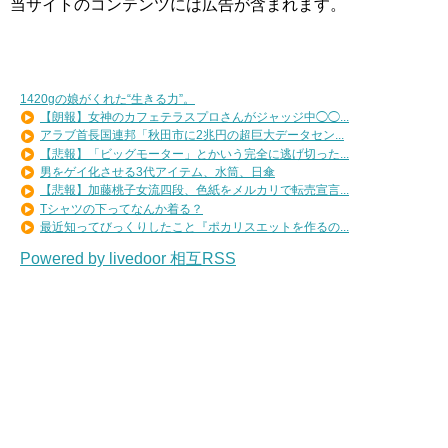
当サイトのコンテンツには広告が含まれます。
1420gの娘がくれた“生きる力”。
【朗報】女神のカフェテラスプロさんがジャッジ中◯◯...
アラブ首長国連邦「秋田市に2兆円の超巨大データセン...
【悲報】「ビッグモーター」とかいう完全に逃げ切った...
男をゲイ化させる3代アイテム、水筒、日傘
【悲報】加藤桃子女流四段、色紙をメルカリで転売宣言...
Tシャツの下ってなんか着る？
最近知ってびっくりしたこと『ポカリスエットを作るの...
Powered by livedoor 相互RSS