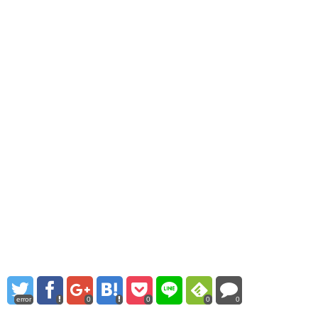
error
0
0
0
0