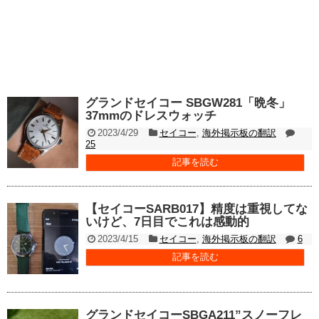
グランドセイコー SBGW281「晩冬」
37mmのドレスウォッチ
2023/4/29
セイコー
,
海外掲示板の翻訳
25
記事を読む
【セイコーSARB017】精度は重視してな
いけど、7日目でこれは感動的
2023/4/15
セイコー
,
海外掲示板の翻訳
6
記事を読む
グランドセイコーSBGA211”スノーフレ