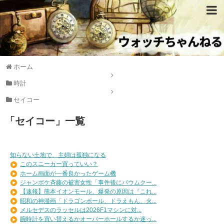
ホーム
時計
セイコー
「
セイコー
」
一覧
知らない土地で、主婦は孤独になる
このスニーカー買っていい？
ホーム画面が一番良かったゲーム機
ジャンポケ斉藤の被害女性「事件後にバウムクー...
【速報】熊本イオンモール、爆発の原因は『これ...
昭和の神漫画「ドラゴンボール、ドラえもん、火...
メルセデスのラッセルは2026F1マシンに対...
腕時計を買い替えるかオーバーホールするか迷っ...